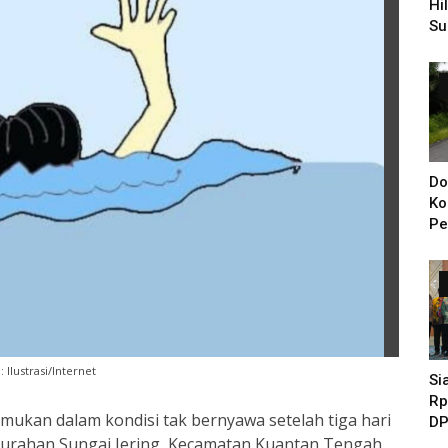
Hi
Su
Pe
Di
Do
Ko
Pe
Ba
KI
Ya
: Ilustrasi/Internet
Si
Rp
temukan dalam kondisi tak bernyawa setelah tiga hari
DP
lurahan Sungai Jering, Kecamatan Kuantan Tengah
Pe