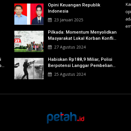
Ka
Opini Keuangan Republik
Indonesia
op
ad
23 Januari 2025
em
Pilkada: Momentum Menyolidkan
Masyarakat Lokal Korban Konflik
Agraria
27 Agustus 2024
i
Habiskan Rp188,9 Miliar, Polisi
b
Berpotensi Langgar Pembelian
Gas Air Mata
25 Agustus 2024