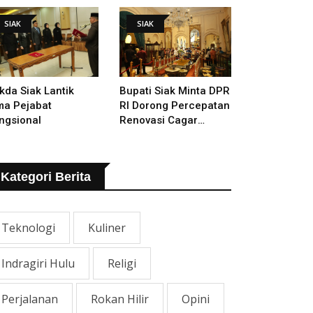
mugaran Istana
SIAK
SIAK
kda Siak Lantik
Bupati Siak Minta DPR
ma Pejabat
RI Dorong Percepatan
ngsional
Renovasi Cagar
Budaya Istana Siak
Kategori Berita
Teknologi
Kuliner
Indragiri Hulu
Religi
Perjalanan
Rokan Hilir
Opini