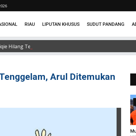
2026
ASIONAL
RIAU
LIPUTAN KHUSUS
SUDUT PANDANG
A
e Hilang Terseret Arus Sungai Siak, Penacarian Terus Di
a Tenggelam, Arul Ditemukan
Mu