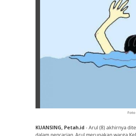
Foto 
KUANSING, Petah.id
- Arul (8) akhirnya di
dalam pencarian. Arul merupakan warga Ke