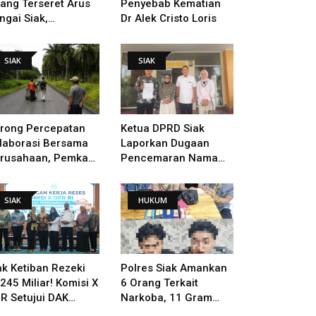
lang Terseret Arus
Penyebab Kematian
ngai Siak,
Dr Alek Cristo Loris
nacarian Terus
lakukan
SIAK
SIAK
rong Percepatan
Ketua DPRD Siak
laborasi Bersama
Laporkan Dugaan
rusahaan, Pemkab
Pencemaran Nama
kal Tangani Jalan
Baik Ke Polisi
TB - Sungai Rawa
SIAK
HUKUM
ng Rusak
ak Ketiban Rezeki
Polres Siak Amankan
245 Miliar! Komisi X
6 Orang Terkait
R Setujui DAK
Narkoba, 11 Gram
ndidikan Dan
Sabu Disita