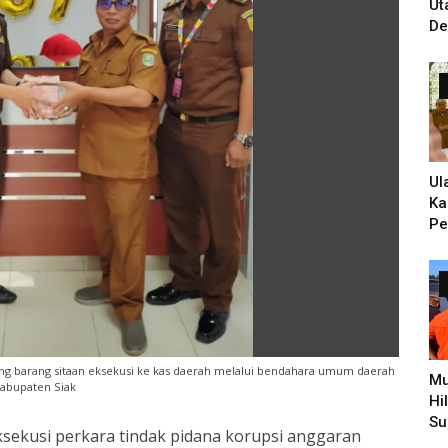
Ut
De
Un
Ti
PH
Ul
Ka
Pe
Ke
Zi
Hi
Pe
lang barang sitaan eksekusi ke kas daerah melalui bendahara umum daerah
Mu
abupaten Siak
Hi
Su
eksekusi perkara tindak pidana korupsi anggaran
Pe