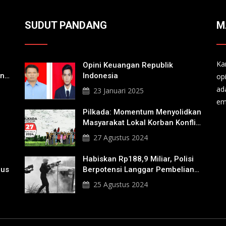
SUDUT PANDANG
M
Ka
Opini Keuangan Republik
an
Indonesia
op
a
ad
23 Januari 2025
em
Pilkada: Momentum Menyolidkan
Masyarakat Lokal Korban Konflik
Agraria
27 Agustus 2024
Habiskan Rp188,9 Miliar, Polisi
nus
Berpotensi Langgar Pembelian
Gas Air Mata
25 Agustus 2024