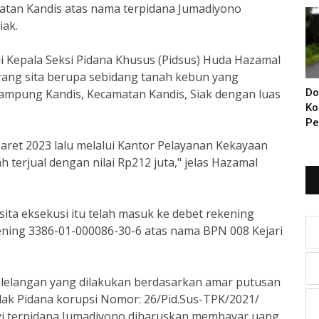
amatan Kandis atas nama terpidana Jumadiyono
Di
iak.
ui Kepala Seksi Pidana Khusus (Pidsus) Huda Hazamal
ang sita berupa sebidang tanah kebun yang
Kampung Kandis, Kecamatan Kandis, Siak dengan luas
Do
Ko
Pe
Ba
aret 2023 lalu melalui Kantor Pelayanan Kekayaan
KI
 terjual dengan nilai Rp212 juta," jelas Hazamal
Ya
sita eksekusi itu telah masuk ke debet rekening
ning 3386-01-000086-30-6 atas nama BPN 008 Kejari
pelelangan yang dilakukan berdasarkan amar putusan
dak Pidana korupsi Nomor: 26/Pid.Sus-TPK/2021/
yi terpidana Jumadiyono diharuskan membayar uang