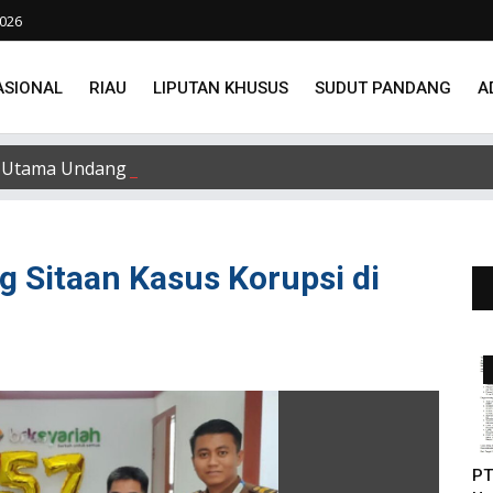
2026
ASIONAL
RIAU
LIPUTAN KHUSUS
SUDUT PANDANG
A
Utama Undang Delapan Eks Karyawan untuk Verifikasi Data
ng Sitaan Kasus Korupsi di
PT