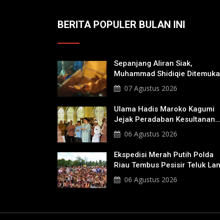
BERITA POPULER BULAN INI
Sepanjang Aliran Siak,
Muhammad Shidiqie Ditemuk
Satu Kilo Dari Tempat Pertam
07 Agustus 2026
Tenggelam
Ulama Hadis Maroko Kagumi
Jejak Peradaban Kesultanan
Siak, Ziarahi Makam Sultan
06 Agustus 2026
Hingga Pendiri Pekanbaru
Ekspedisi Merah Putih Polda
Riau Tembus Pesisir Teluk La
06 Agustus 2026