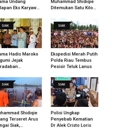
ama Undang
Muhammad Shidiqie
lapan Eks Karyawan
Ditemukan Satu Kilo
tuk Verifikasi Data
Dari Tempat Pertama
ndak Lanjut Putusan
Tenggelam
SIAK
SIAK
I
ama Hadis Maroko
Ekspedisi Merah Putih
gumi Jejak
Polda Riau Tembus
radaban
Pesisir Teluk Lanus
sultanan Siak,
arahi Makam Sultan
SIAK
SIAK
ngga Pendiri
kanbaru
hammad Shidiqie
Polisi Ungkap
lang Terseret Arus
Penyebab Kematian
ngai Siak,
Dr Alek Cristo Loris
nacarian Terus