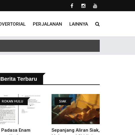
DVERTORIAL
PERJALANAN
LAINNYA
 Tindak Lanjut Putusan PHI
Berita Terbaru
ROKAN HULU
SIAK
 Padasa Enam
Sepanjang Aliran Siak,