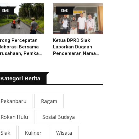
lakukan
SIAK
SIAK
rong Percepatan
Ketua DPRD Siak
laborasi Bersama
Laporkan Dugaan
rusahaan, Pemkab
Pencemaran Nama
kal Tangani Jalan
Baik Ke Polisi
TB - Sungai Rawa
ng Rusak
Kategori Berita
Pekanbaru
Ragam
Rokan Hulu
Sosial Budaya
Siak
Kuliner
Wisata