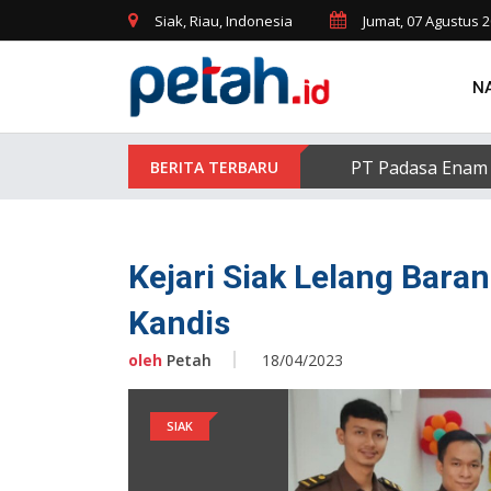
Siak, Riau, Indonesia
Jumat, 07 Agustus 
N
PT Padasa Enam 
Kejari Siak Lelang Bara
Kandis
oleh
Petah
18/04/2023
SIAK