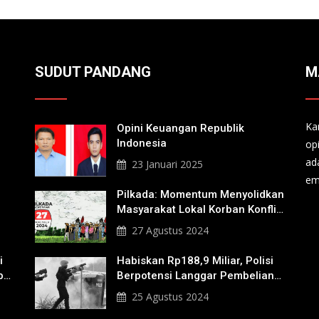
SUDUT PANDANG
M
Ka
Opini Keuangan Republik
Indonesia
op
ad
23 Januari 2025
em
Pilkada: Momentum Menyolidkan
Masyarakat Lokal Korban Konflik
Agraria
27 Agustus 2024
i
Habiskan Rp188,9 Miliar, Polisi
b
Berpotensi Langgar Pembelian
Gas Air Mata
25 Agustus 2024