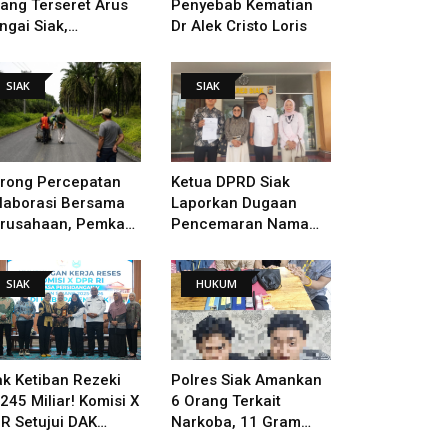
lang Terseret Arus
Penyebab Kematian
ngai Siak,
Dr Alek Cristo Loris
nacarian Terus
lakukan
SIAK
SIAK
rong Percepatan
Ketua DPRD Siak
laborasi Bersama
Laporkan Dugaan
rusahaan, Pemkab
Pencemaran Nama
kal Tangani Jalan
Baik Ke Polisi
TB - Sungai Rawa
SIAK
HUKUM
ng Rusak
ak Ketiban Rezeki
Polres Siak Amankan
245 Miliar! Komisi X
6 Orang Terkait
R Setujui DAK
Narkoba, 11 Gram
ndidikan Dan
Sabu Disita