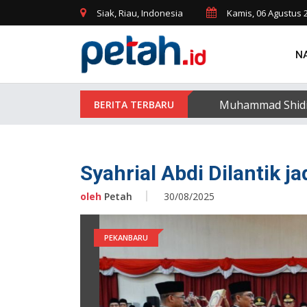
Siak, Riau, Indonesia
Kamis, 06 Agustus 
N
Muhammad Shidiqi
Syahrial Abdi Dilantik ja
oleh
Petah
30/08/2025
PEKANBARU