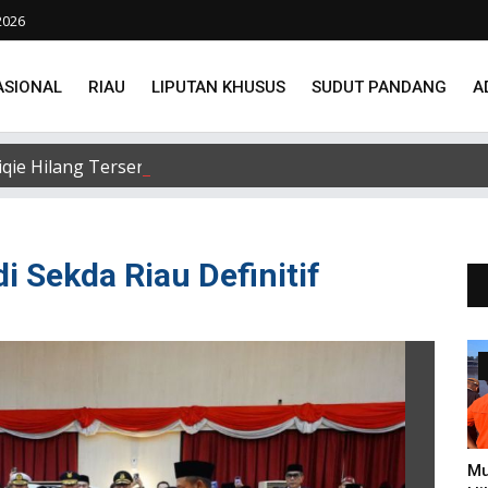
2026
ASIONAL
RIAU
LIPUTAN KHUSUS
SUDUT PANDANG
A
e Hilang Terseret Arus Sungai Siak, Penacarian Terus Di
di Sekda Riau Definitif
Mu