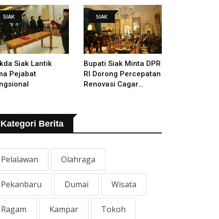
mugaran Istana
SIAK
SIAK
kda Siak Lantik
Bupati Siak Minta DPR
ma Pejabat
RI Dorong Percepatan
ngsional
Renovasi Cagar
Budaya Istana Siak
Kategori Berita
Pelalawan
Olahraga
Pekanbaru
Dumai
Wisata
Ragam
Kampar
Tokoh