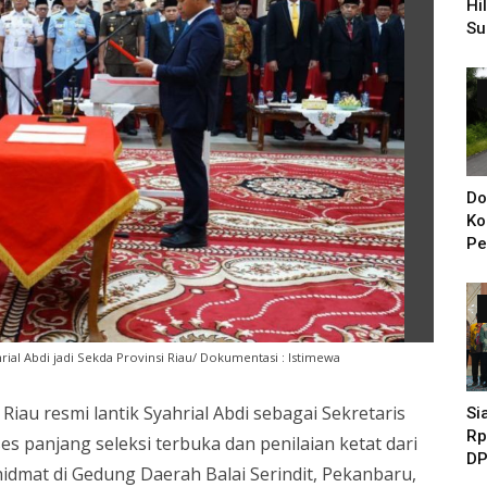
Hi
Su
Pe
Di
Do
Ko
Pe
Ba
KI
Ya
rial Abdi jadi Sekda Provinsi Riau/ Dokumentasi : Istimewa
Riau resmi lantik Syahrial Abdi sebagai Sekretaris
Si
Rp
ses panjang seleksi terbuka dan penilaian ketat dari
DP
khidmat di Gedung Daerah Balai Serindit, Pekanbaru,
Pe