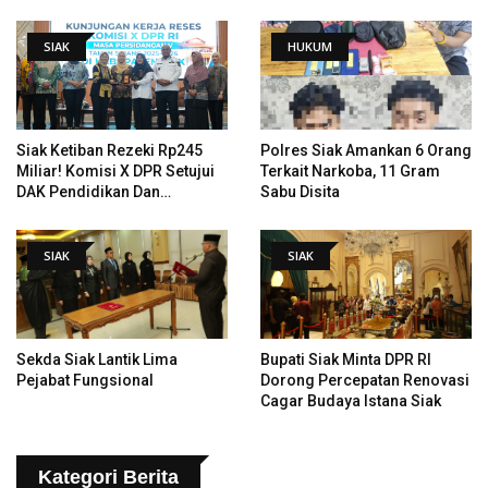
Tangani Jalan KITB - Sungai
Rawa Yang Rusak
SIAK
HUKUM
Siak Ketiban Rezeki Rp245
Polres Siak Amankan 6 Orang
Miliar! Komisi X DPR Setujui
Terkait Narkoba, 11 Gram
DAK Pendidikan Dan
Sabu Disita
Pemugaran Istana
SIAK
SIAK
Sekda Siak Lantik Lima
Bupati Siak Minta DPR RI
Pejabat Fungsional
Dorong Percepatan Renovasi
Cagar Budaya Istana Siak
Kategori Berita