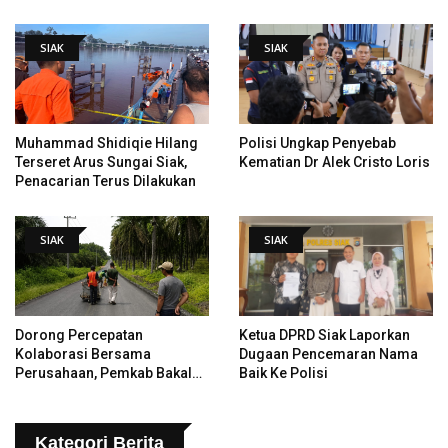
Hingga Pendiri Pekanbaru
SIAK
SIAK
Muhammad Shidiqie Hilang
Polisi Ungkap Penyebab
Terseret Arus Sungai Siak,
Kematian Dr Alek Cristo Loris
Penacarian Terus Dilakukan
SIAK
SIAK
Dorong Percepatan
Ketua DPRD Siak Laporkan
Kolaborasi Bersama
Dugaan Pencemaran Nama
Perusahaan, Pemkab Bakal
Baik Ke Polisi
Tangani Jalan KITB - Sungai
Rawa Yang Rusak
Kategori Berita