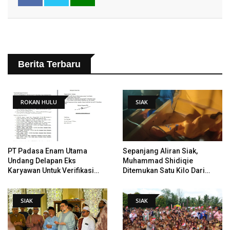
Berita Terbaru
ROKAN HULU
SIAK
PT Padasa Enam Utama
Sepanjang Aliran Siak,
Undang Delapan Eks
Muhammad Shidiqie
Karyawan Untuk Verifikasi
Ditemukan Satu Kilo Dari
Data Tindak Lanjut Putusan
Tempat Pertama Tenggelam
PHI
SIAK
SIAK