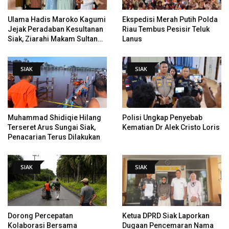
Ulama Hadis Maroko Kagumi
Ekspedisi Merah Putih Polda
Jejak Peradaban Kesultanan
Riau Tembus Pesisir Teluk
Siak, Ziarahi Makam Sultan
Lanus
Hingga Pendiri Pekanbaru
SIAK
SIAK
Muhammad Shidiqie Hilang
Polisi Ungkap Penyebab
Terseret Arus Sungai Siak,
Kematian Dr Alek Cristo Loris
Penacarian Terus Dilakukan
SIAK
SIAK
Dorong Percepatan
Ketua DPRD Siak Laporkan
Kolaborasi Bersama
Dugaan Pencemaran Nama