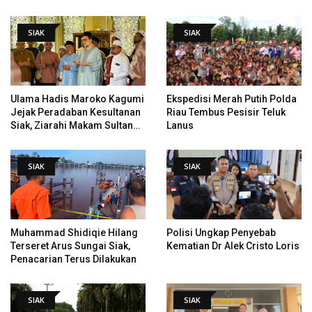
Data Tindak Lanjut Putusan
Tempat Pertama Tenggelam
PHI
SIAK
SIAK
Ulama Hadis Maroko Kagumi
Ekspedisi Merah Putih Polda
Jejak Peradaban Kesultanan
Riau Tembus Pesisir Teluk
Siak, Ziarahi Makam Sultan
Lanus
Hingga Pendiri Pekanbaru
SIAK
SIAK
Muhammad Shidiqie Hilang
Polisi Ungkap Penyebab
Terseret Arus Sungai Siak,
Kematian Dr Alek Cristo Loris
Penacarian Terus Dilakukan
SIAK
SIAK