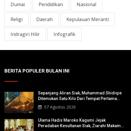
Dumai
Pendidikan
Nasional
Religi
Daerah
Kepulauan Meranti
Indragiri Hilir
Infografik
BERITA POPULER BULAN INI
Sepanjang Aliran Siak, Muhammad Shidiqie
Ditemukan Satu Kilo Dari Tempat Pertama
Tenggelam
07 Agustus 2026
Ulama Hadis Maroko Kagumi Jejak
Peradaban Kesultanan Siak, Ziarahi Makam