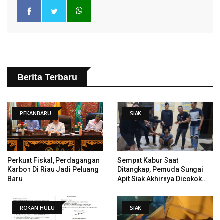
Berita Terbaru
PEKANBARU
SIAK
Perkuat Fiskal, Perdagangan
Sempat Kabur Saat
Karbon Di Riau Jadi Peluang
Ditangkap, Pemuda Sungai
Baru
Apit Siak Akhirnya Dicokok
Polisi
ROKAN HULU
SIAK