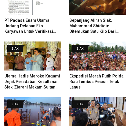
PT Padasa Enam Utama
Sepanjang Aliran Siak,
Undang Delapan Eks
Muhammad Shidiqie
Karyawan Untuk Verifikasi
Ditemukan Satu Kilo Dari
Data Tindak Lanjut Putusan
Tempat Pertama Tenggelam
PHI
SIAK
SIAK
Ulama Hadis Maroko Kagumi
Ekspedisi Merah Putih Polda
Jejak Peradaban Kesultanan
Riau Tembus Pesisir Teluk
Siak, Ziarahi Makam Sultan
Lanus
Hingga Pendiri Pekanbaru
SIAK
SIAK