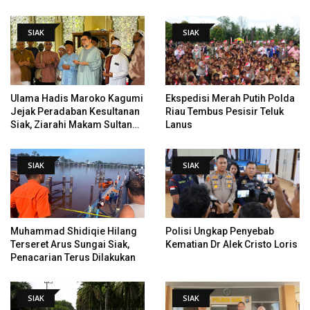
Data Tindak Lanjut Putusan
Tempat Pertama Tenggelam
PHI
SIAK
SIAK
Ulama Hadis Maroko Kagumi
Ekspedisi Merah Putih Polda
Jejak Peradaban Kesultanan
Riau Tembus Pesisir Teluk
Siak, Ziarahi Makam Sultan
Lanus
Hingga Pendiri Pekanbaru
SIAK
SIAK
Muhammad Shidiqie Hilang
Polisi Ungkap Penyebab
Terseret Arus Sungai Siak,
Kematian Dr Alek Cristo Loris
Penacarian Terus Dilakukan
SIAK
SIAK