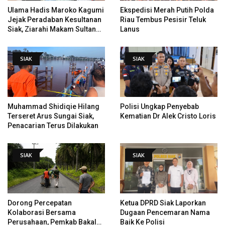
Ulama Hadis Maroko Kagumi
Ekspedisi Merah Putih Polda
Jejak Peradaban Kesultanan
Riau Tembus Pesisir Teluk
Siak, Ziarahi Makam Sultan
Lanus
Hingga Pendiri Pekanbaru
SIAK
SIAK
Muhammad Shidiqie Hilang
Polisi Ungkap Penyebab
Terseret Arus Sungai Siak,
Kematian Dr Alek Cristo Loris
Penacarian Terus Dilakukan
SIAK
SIAK
Dorong Percepatan
Ketua DPRD Siak Laporkan
Kolaborasi Bersama
Dugaan Pencemaran Nama
Perusahaan, Pemkab Bakal
Baik Ke Polisi