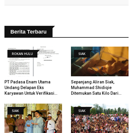
Berita Terbaru
ROKAN HULU
SIAK
PT Padasa Enam Utama
Sepanjang Aliran Siak,
Undang Delapan Eks
Muhammad Shidiqie
Karyawan Untuk Verifikasi
Ditemukan Satu Kilo Dari
Data Tindak Lanjut Putusan
Tempat Pertama Tenggelam
PHI
SIAK
SIAK