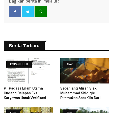
Bagikan berita ini melalui :
Berita Terbaru
ROKAN HULU
SIAK
PT Padasa Enam Utama
Sepanjang Aliran Siak,
Undang Delapan Eks
Muhammad Shidiqie
Karyawan Untuk Verifikasi
Ditemukan Satu Kilo Dari
Data Tindak Lanjut Putusan
Tempat Pertama Tenggelam
PHI
SIAK
SIAK