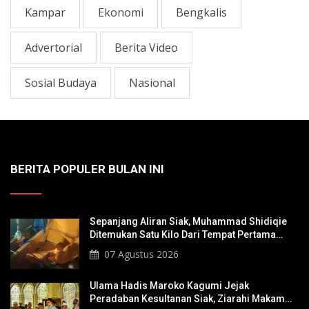
Kampar
Ekonomi
Bengkalis
Advertorial
Berita Video
Sosial Budaya
Nasional
BERITA POPULER BULAN INI
Sepanjang Aliran Siak, Muhammad Shidiqie
Ditemukan Satu Kilo Dari Tempat Pertama
Tenggelam
07 Agustus 2026
Ulama Hadis Maroko Kagumi Jejak
Peradaban Kesultanan Siak, Ziarahi Makam