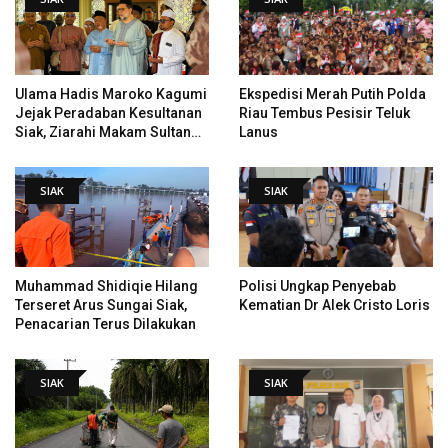
Ulama Hadis Maroko Kagumi
Ekspedisi Merah Putih Polda
Jejak Peradaban Kesultanan
Riau Tembus Pesisir Teluk
Siak, Ziarahi Makam Sultan
Lanus
Hingga Pendiri Pekanbaru
SIAK
SIAK
Muhammad Shidiqie Hilang
Polisi Ungkap Penyebab
Terseret Arus Sungai Siak,
Kematian Dr Alek Cristo Loris
Penacarian Terus Dilakukan
SIAK
SIAK