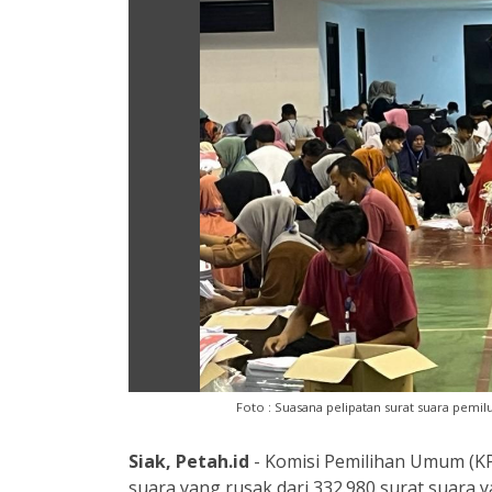
Foto : Suasana pelipatan surat suara pemil
Siak, Petah.id
- Komisi Pemilihan Umum (K
suara yang rusak dari 332.980 surat suara y