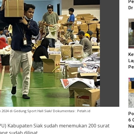
Pe
Dr
Ke
La
Pe
Ba
u 2024 di Gedung Sport Hall Siak/ Dokumentasi : Petah.id
Po
6 
PU) Kabupaten Siak sudah menemukan 200 surat
Na
ang sudah dilipat.
Sa