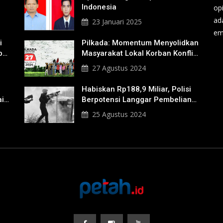
Indonesia
op
ad
23 Januari 2025
em
i
Pilkada: Momentum Menyolidkan
b
Masyarakat Lokal Korban Konflik
Agraria
27 Agustus 2024
Habiskan Rp188,9 Miliar, Polisi
ik
Berpotensi Langgar Pembelian
Gas Air Mata
25 Agustus 2024