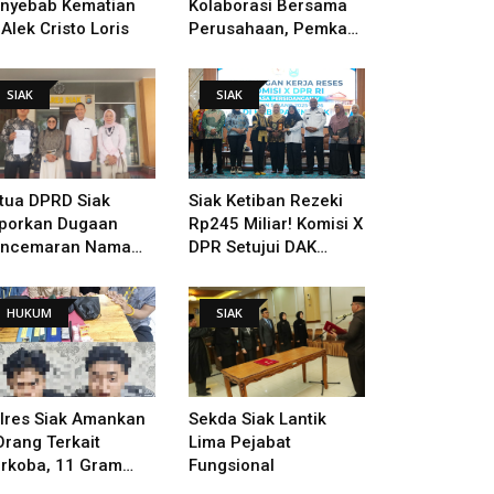
nyebab Kematian
Kolaborasi Bersama
 Alek Cristo Loris
Perusahaan, Pemkab
Bakal Tangani Jalan
KITB - Sungai Rawa
SIAK
SIAK
Yang Rusak
tua DPRD Siak
Siak Ketiban Rezeki
porkan Dugaan
Rp245 Miliar! Komisi X
ncemaran Nama
DPR Setujui DAK
ik Ke Polisi
Pendidikan Dan
Pemugaran Istana
HUKUM
SIAK
lres Siak Amankan
Sekda Siak Lantik
Orang Terkait
Lima Pejabat
rkoba, 11 Gram
Fungsional
bu Disita