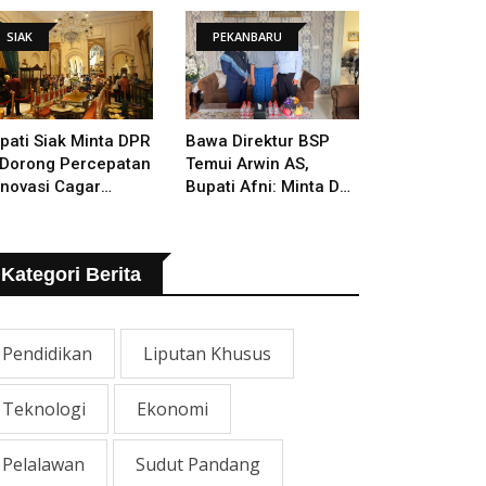
SIAK
PEKANBARU
pati Siak Minta DPR
Bawa Direktur BSP
 Dorong Percepatan
Temui Arwin AS,
novasi Cagar
Bupati Afni: Minta Doa
daya Istana Siak
Orang Tua Yang
Berjasa
Kategori Berita
Pendidikan
Liputan Khusus
Teknologi
Ekonomi
Pelalawan
Sudut Pandang