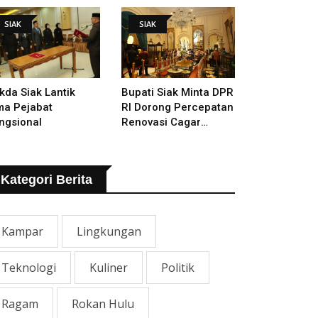
mugaran Istana
SIAK
SIAK
kda Siak Lantik
Bupati Siak Minta DPR
ma Pejabat
RI Dorong Percepatan
ngsional
Renovasi Cagar
Budaya Istana Siak
Kategori Berita
Kampar
Lingkungan
Teknologi
Kuliner
Politik
Ragam
Rokan Hulu