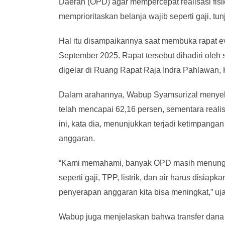
Daerah (OPD) agar mempercepat realisasi fis
memprioritaskan belanja wajib seperti gaji, tu
Hal itu disampaikannya saat membuka rapat ev
September 2025. Rapat tersebut dihadiri oleh
digelar di Ruang Rapat Raja Indra Pahlawan, 
Dalam arahannya, Wabup Syamsurizal menyebu
telah mencapai 62,16 persen, sementara reali
ini, kata dia, menunjukkan terjadi ketimpang
anggaran.
“Kami memahami, banyak OPD masih menunggu 
seperti gaji, TPP, listrik, dan air harus disiapk
penyerapan anggaran kita bisa meningkat,” uj
Wabup juga menjelaskan bahwa transfer dana 