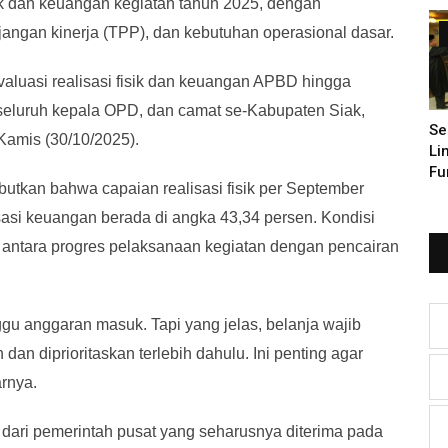
ik dan keuangan kegiatan tahun 2025, dengan
Pe
njangan kinerja (TPP), dan kebutuhan operasional dasar.
aluasi realisasi fisik dan keuangan APBD hingga
 seluruh kepala OPD, dan camat se-Kabupaten Siak,
Se
Kamis (30/10/2025).
Li
Fu
tkan bahwa capaian realisasi fisik per September
sasi keuangan berada di angka 43,34 persen. Kondisi
an antara progres pelaksanaan kegiatan dengan pencairan
anggaran masuk. Tapi yang jelas, belanja wajib
an dan diprioritaskan terlebih dahulu. Ini penting agar
arnya.
dari pemerintah pusat yang seharusnya diterima pada