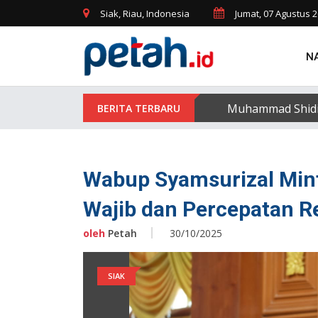
Siak, Riau, Indonesia
Jumat, 07 Agustus 
N
Muhammad Shidiqi
Wabup Syamsurizal Mint
Wajib dan Percepatan Re
oleh
Petah
30/10/2025
SIAK