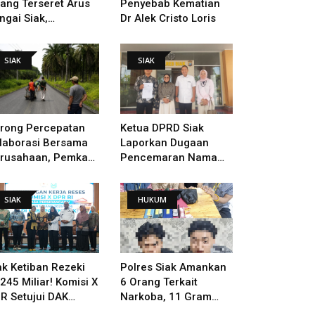
lang Terseret Arus
Penyebab Kematian
ngai Siak,
Dr Alek Cristo Loris
nacarian Terus
lakukan
SIAK
SIAK
rong Percepatan
Ketua DPRD Siak
laborasi Bersama
Laporkan Dugaan
rusahaan, Pemkab
Pencemaran Nama
kal Tangani Jalan
Baik Ke Polisi
TB - Sungai Rawa
SIAK
HUKUM
ng Rusak
ak Ketiban Rezeki
Polres Siak Amankan
245 Miliar! Komisi X
6 Orang Terkait
R Setujui DAK
Narkoba, 11 Gram
ndidikan Dan
Sabu Disita