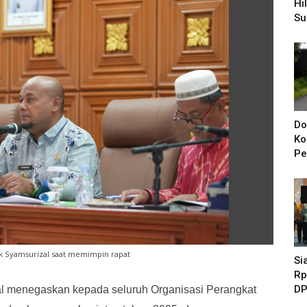
Hi
Su
Pe
Di
Do
Ko
Pe
Ba
KI
Ya
iak Syamsurizal saat memimpin rapat
Si
Rp
DP
al menegaskan kepada seluruh Organisasi Perangkat
Pe