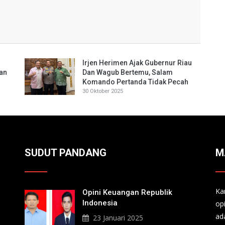
Irjen Herimen Ajak Gubernur Riau
Dan
Dan Wagub Bertemu, Salam
Komando Pertanda Tidak Pecah
30 Oktober 2025
SUDUT PANDANG
M
Ka
Opini Keuangan Republik
Indonesia
op
ad
23 Januari 2025