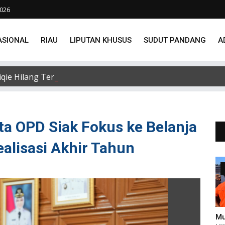
2026
ASIONAL
RIAU
LIPUTAN KHUSUS
SUDUT PANDANG
A
e Hilang Terseret Arus Sungai Siak, Penacarian Terus Di
a OPD Siak Fokus ke Belanja
alisasi Akhir Tahun
Mu