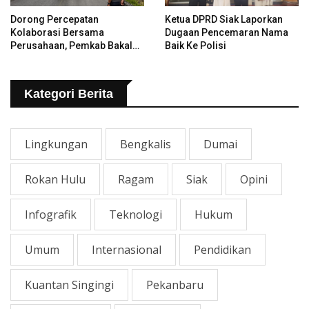
Dorong Percepatan
Ketua DPRD Siak Laporkan
Kolaborasi Bersama
Dugaan Pencemaran Nama
Perusahaan, Pemkab Bakal
Baik Ke Polisi
Tangani Jalan KITB - Sungai
Rawa Yang Rusak
Kategori Berita
Lingkungan
Bengkalis
Dumai
Rokan Hulu
Ragam
Siak
Opini
Infografik
Teknologi
Hukum
Umum
Internasional
Pendidikan
Kuantan Singingi
Pekanbaru