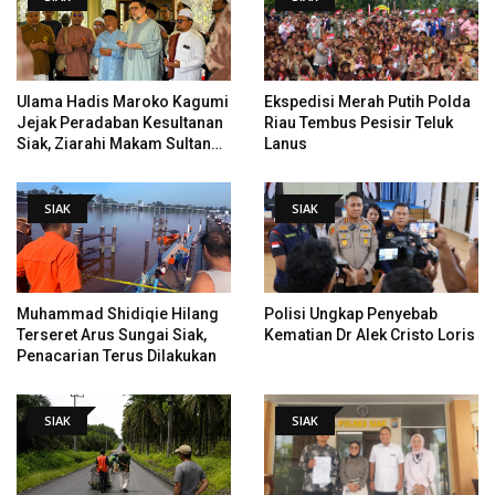
Ulama Hadis Maroko Kagumi
Ekspedisi Merah Putih Polda
Jejak Peradaban Kesultanan
Riau Tembus Pesisir Teluk
Siak, Ziarahi Makam Sultan
Lanus
Hingga Pendiri Pekanbaru
SIAK
SIAK
Muhammad Shidiqie Hilang
Polisi Ungkap Penyebab
Terseret Arus Sungai Siak,
Kematian Dr Alek Cristo Loris
Penacarian Terus Dilakukan
SIAK
SIAK