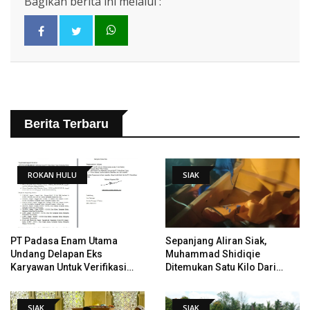
Bagikan berita ini melalui :
Berita Terbaru
ROKAN HULU
SIAK
PT Padasa Enam Utama
Sepanjang Aliran Siak,
Undang Delapan Eks
Muhammad Shidiqie
Karyawan Untuk Verifikasi
Ditemukan Satu Kilo Dari
Data Tindak Lanjut Putusan
Tempat Pertama Tenggelam
PHI
SIAK
SIAK