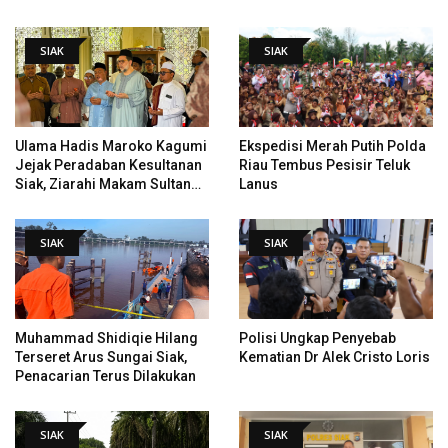
Data Tindak Lanjut Putusan
Tempat Pertama Tenggelam
PHI
SIAK
SIAK
Ulama Hadis Maroko Kagumi
Ekspedisi Merah Putih Polda
Jejak Peradaban Kesultanan
Riau Tembus Pesisir Teluk
Siak, Ziarahi Makam Sultan
Lanus
Hingga Pendiri Pekanbaru
SIAK
SIAK
Muhammad Shidiqie Hilang
Polisi Ungkap Penyebab
Terseret Arus Sungai Siak,
Kematian Dr Alek Cristo Loris
Penacarian Terus Dilakukan
SIAK
SIAK