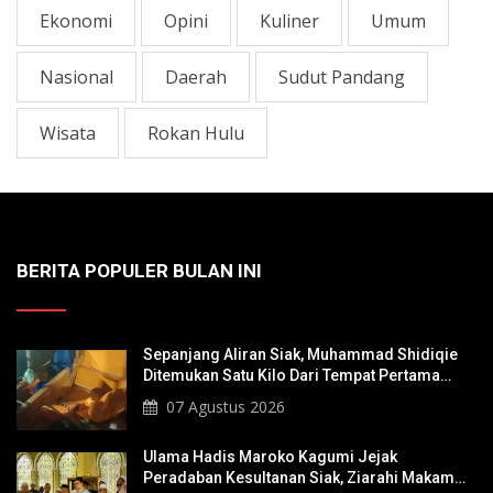
Ekonomi
Opini
Kuliner
Umum
Nasional
Daerah
Sudut Pandang
Wisata
Rokan Hulu
BERITA POPULER BULAN INI
Sepanjang Aliran Siak, Muhammad Shidiqie
Ditemukan Satu Kilo Dari Tempat Pertama
Tenggelam
07 Agustus 2026
Ulama Hadis Maroko Kagumi Jejak
Peradaban Kesultanan Siak, Ziarahi Makam