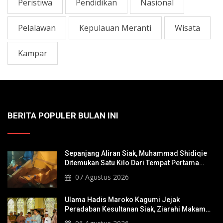
Peristiwa
Pendidikan
Nasional
Pelalawan
Kepulauan Meranti
Wisata
Kampar
BERITA POPULER BULAN INI
Sepanjang Aliran Siak, Muhammad Shidiqie
Ditemukan Satu Kilo Dari Tempat Pertama
Tenggelam
07 Agustus 2026
Ulama Hadis Maroko Kagumi Jejak
Peradaban Kesultanan Siak, Ziarahi Makam
Sultan Hingga Pendiri Pekanbaru