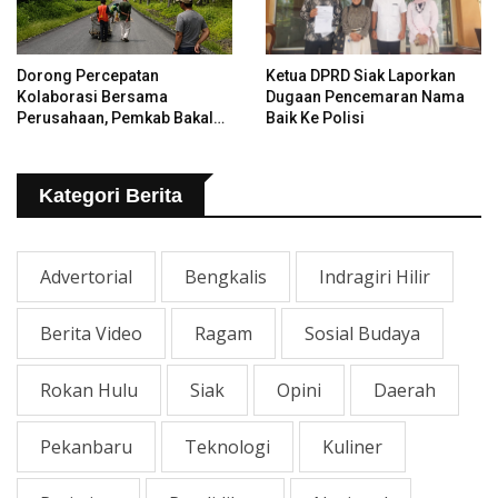
Dorong Percepatan
Ketua DPRD Siak Laporkan
Kolaborasi Bersama
Dugaan Pencemaran Nama
Perusahaan, Pemkab Bakal
Baik Ke Polisi
Tangani Jalan KITB - Sungai
Rawa Yang Rusak
Kategori Berita
Advertorial
Bengkalis
Indragiri Hilir
Berita Video
Ragam
Sosial Budaya
Rokan Hulu
Siak
Opini
Daerah
Pekanbaru
Teknologi
Kuliner