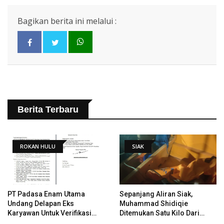
Bagikan berita ini melalui :
Berita Terbaru
ROKAN HULU
SIAK
PT Padasa Enam Utama
Sepanjang Aliran Siak,
Undang Delapan Eks
Muhammad Shidiqie
Karyawan Untuk Verifikasi
Ditemukan Satu Kilo Dari
Data Tindak Lanjut Putusan
Tempat Pertama Tenggelam