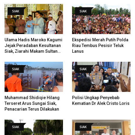
PHI
SIAK
SIAK
Ulama Hadis Maroko Kagumi
Ekspedisi Merah Putih Polda
Jejak Peradaban Kesultanan
Riau Tembus Pesisir Teluk
Siak, Ziarahi Makam Sultan
Lanus
Hingga Pendiri Pekanbaru
SIAK
SIAK
Muhammad Shidiqie Hilang
Polisi Ungkap Penyebab
Terseret Arus Sungai Siak,
Kematian Dr Alek Cristo Loris
Penacarian Terus Dilakukan
SIAK
SIAK