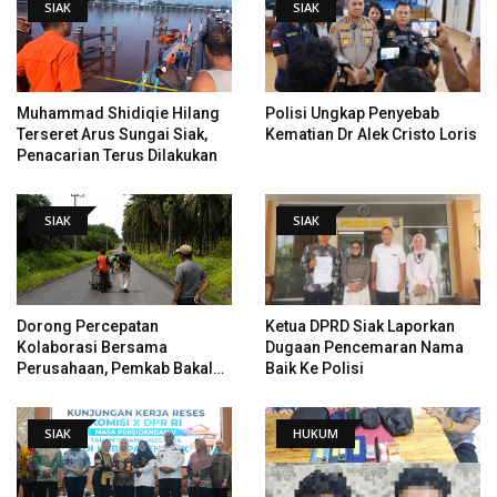
SIAK
SIAK
Muhammad Shidiqie Hilang
Polisi Ungkap Penyebab
Terseret Arus Sungai Siak,
Kematian Dr Alek Cristo Loris
Penacarian Terus Dilakukan
SIAK
SIAK
Dorong Percepatan
Ketua DPRD Siak Laporkan
Kolaborasi Bersama
Dugaan Pencemaran Nama
Perusahaan, Pemkab Bakal
Baik Ke Polisi
Tangani Jalan KITB - Sungai
Rawa Yang Rusak
SIAK
HUKUM