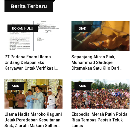
Berita Terbaru
ROKAN HULU
SIAK
PT Padasa Enam Utama
Sepanjang Aliran Siak,
Undang Delapan Eks
Muhammad Shidiqie
Karyawan Untuk Verifikasi
Ditemukan Satu Kilo Dari
Data Tindak Lanjut Putusan
Tempat Pertama Tenggelam
PHI
SIAK
SIAK
Ulama Hadis Maroko Kagumi
Ekspedisi Merah Putih Polda
Jejak Peradaban Kesultanan
Riau Tembus Pesisir Teluk
Siak, Ziarahi Makam Sultan
Lanus
Hingga Pendiri Pekanbaru