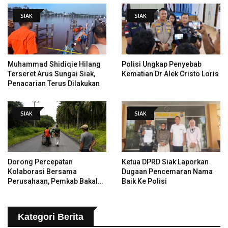
SIAK
SIAK
Muhammad Shidiqie Hilang
Polisi Ungkap Penyebab
Terseret Arus Sungai Siak,
Kematian Dr Alek Cristo Loris
Penacarian Terus Dilakukan
SIAK
SIAK
Dorong Percepatan
Ketua DPRD Siak Laporkan
Kolaborasi Bersama
Dugaan Pencemaran Nama
Perusahaan, Pemkab Bakal
Baik Ke Polisi
Tangani Jalan KITB - Sungai
Rawa Yang Rusak
Kategori Berita