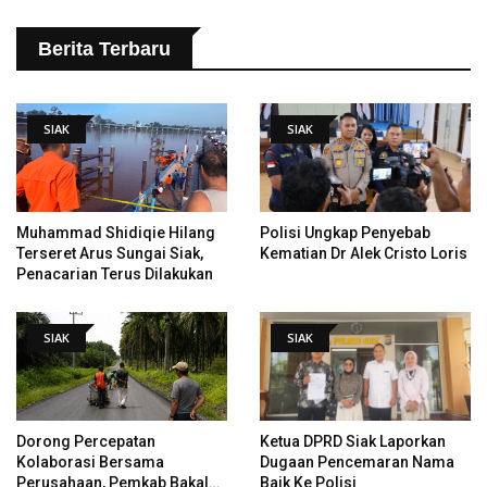
Berita Terbaru
SIAK
SIAK
Muhammad Shidiqie Hilang
Polisi Ungkap Penyebab
Terseret Arus Sungai Siak,
Kematian Dr Alek Cristo Loris
Penacarian Terus Dilakukan
SIAK
SIAK
Dorong Percepatan
Ketua DPRD Siak Laporkan
Kolaborasi Bersama
Dugaan Pencemaran Nama
Perusahaan, Pemkab Bakal
Baik Ke Polisi