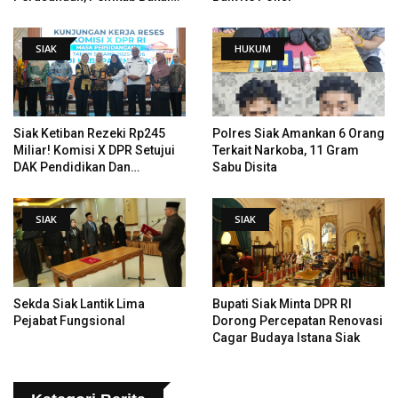
Tangani Jalan KITB - Sungai
Rawa Yang Rusak
SIAK
HUKUM
Siak Ketiban Rezeki Rp245
Polres Siak Amankan 6 Orang
Miliar! Komisi X DPR Setujui
Terkait Narkoba, 11 Gram
DAK Pendidikan Dan
Sabu Disita
Pemugaran Istana
SIAK
SIAK
Sekda Siak Lantik Lima
Bupati Siak Minta DPR RI
Pejabat Fungsional
Dorong Percepatan Renovasi
Cagar Budaya Istana Siak