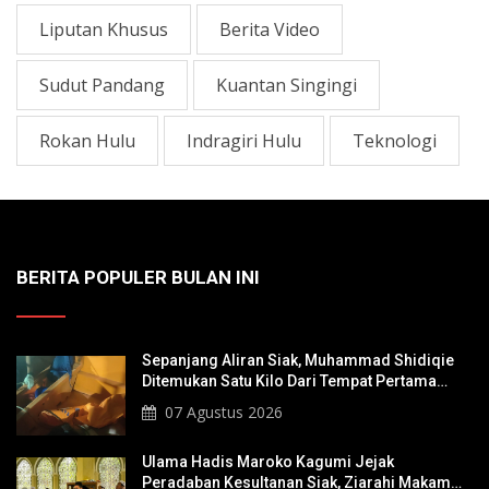
Liputan Khusus
Berita Video
Sudut Pandang
Kuantan Singingi
Rokan Hulu
Indragiri Hulu
Teknologi
BERITA POPULER BULAN INI
Sepanjang Aliran Siak, Muhammad Shidiqie
Ditemukan Satu Kilo Dari Tempat Pertama
Tenggelam
07 Agustus 2026
Ulama Hadis Maroko Kagumi Jejak
Peradaban Kesultanan Siak, Ziarahi Makam