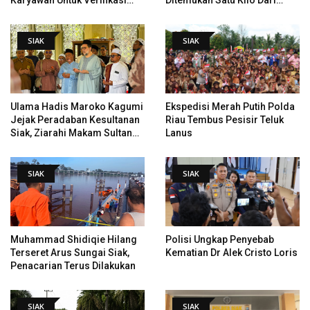
Karyawan Untuk Verifikasi
Ditemukan Satu Kilo Dari
Data Tindak Lanjut Putusan
Tempat Pertama Tenggelam
PHI
SIAK
SIAK
Ulama Hadis Maroko Kagumi
Ekspedisi Merah Putih Polda
Jejak Peradaban Kesultanan
Riau Tembus Pesisir Teluk
Siak, Ziarahi Makam Sultan
Lanus
Hingga Pendiri Pekanbaru
SIAK
SIAK
Muhammad Shidiqie Hilang
Polisi Ungkap Penyebab
Terseret Arus Sungai Siak,
Kematian Dr Alek Cristo Loris
Penacarian Terus Dilakukan
SIAK
SIAK