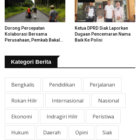
Dorong Percepatan
Ketua DPRD Siak Laporkan
Kolaborasi Bersama
Dugaan Pencemaran Nama
Perusahaan, Pemkab Bakal
Baik Ke Polisi
Tangani Jalan KITB - Sungai
Rawa Yang Rusak
Kategori Berita
Bengkalis
Pendidikan
Perjalanan
Rokan Hilir
Internasional
Nasional
Ekonomi
Indragiri Hilir
Peristiwa
Hukum
Daerah
Opini
Siak