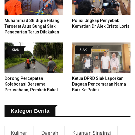
Muhammad Shidiqie Hilang
Polisi Ungkap Penyebab
Terseret Arus Sungai Siak,
Kematian Dr Alek Cristo Loris
Penacarian Terus Dilakukan
SIAK
SIAK
Dorong Percepatan
Ketua DPRD Siak Laporkan
Kolaborasi Bersama
Dugaan Pencemaran Nama
Perusahaan, Pemkab Bakal
Baik Ke Polisi
Tangani Jalan KITB - Sungai
Rawa Yang Rusak
Kategori Berita
Kuliner
Daerah
Kuantan Singingi