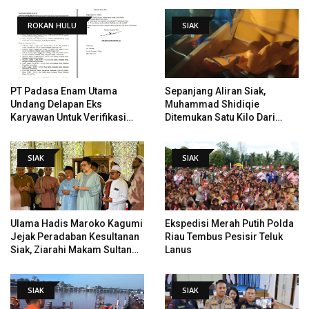
ROKAN HULU
SIAK
PT Padasa Enam Utama
Sepanjang Aliran Siak,
Undang Delapan Eks
Muhammad Shidiqie
Karyawan Untuk Verifikasi
Ditemukan Satu Kilo Dari
Data Tindak Lanjut Putusan
Tempat Pertama Tenggelam
PHI
SIAK
SIAK
Ulama Hadis Maroko Kagumi
Ekspedisi Merah Putih Polda
Jejak Peradaban Kesultanan
Riau Tembus Pesisir Teluk
Siak, Ziarahi Makam Sultan
Lanus
Hingga Pendiri Pekanbaru
SIAK
SIAK