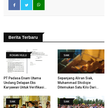
Berita Terbaru
ROKAN HULU
SIAK
PT Padasa Enam Utama
Sepanjang Aliran Siak,
Undang Delapan Eks
Muhammad Shidiqie
Karyawan Untuk Verifikasi
Ditemukan Satu Kilo Dari
Data Tindak Lanjut Putusan
Tempat Pertama Tenggelam
PHI
SIAK
SIAK