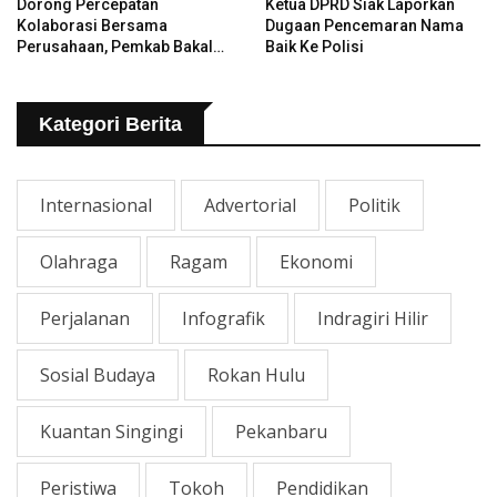
Dorong Percepatan
Ketua DPRD Siak Laporkan
Kolaborasi Bersama
Dugaan Pencemaran Nama
Perusahaan, Pemkab Bakal
Baik Ke Polisi
Tangani Jalan KITB - Sungai
Rawa Yang Rusak
Kategori Berita
Internasional
Advertorial
Politik
Olahraga
Ragam
Ekonomi
Perjalanan
Infografik
Indragiri Hilir
Sosial Budaya
Rokan Hulu
Kuantan Singingi
Pekanbaru
Peristiwa
Tokoh
Pendidikan