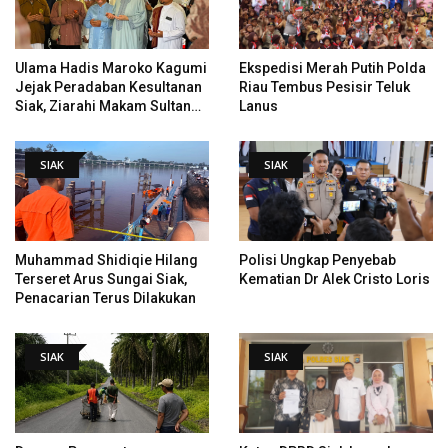
Ulama Hadis Maroko Kagumi
Ekspedisi Merah Putih Polda
Jejak Peradaban Kesultanan
Riau Tembus Pesisir Teluk
Siak, Ziarahi Makam Sultan
Lanus
Hingga Pendiri Pekanbaru
SIAK
SIAK
Muhammad Shidiqie Hilang
Polisi Ungkap Penyebab
Terseret Arus Sungai Siak,
Kematian Dr Alek Cristo Loris
Penacarian Terus Dilakukan
SIAK
SIAK