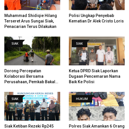
Muhammad Shidiqie Hilang
Polisi Ungkap Penyebab
Terseret Arus Sungai Siak,
Kematian Dr Alek Cristo Loris
Penacarian Terus Dilakukan
SIAK
SIAK
Dorong Percepatan
Ketua DPRD Siak Laporkan
Kolaborasi Bersama
Dugaan Pencemaran Nama
Perusahaan, Pemkab Bakal
Baik Ke Polisi
Tangani Jalan KITB - Sungai
Rawa Yang Rusak
SIAK
HUKUM
Siak Ketiban Rezeki Rp245
Polres Siak Amankan 6 Orang