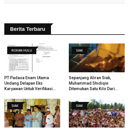
Berita Terbaru
ROKAN HULU
SIAK
PT Padasa Enam Utama
Sepanjang Aliran Siak,
Undang Delapan Eks
Muhammad Shidiqie
Karyawan Untuk Verifikasi
Ditemukan Satu Kilo Dari
Data Tindak Lanjut Putusan
Tempat Pertama Tenggelam
PHI
SIAK
SIAK