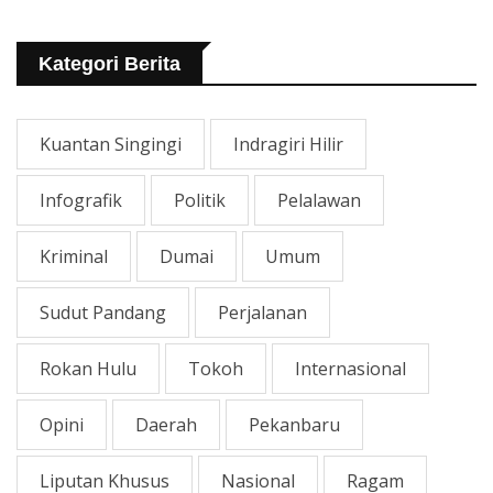
Tangani Jalan KITB - Sungai
Rawa Yang Rusak
Kategori Berita
Kuantan Singingi
Indragiri Hilir
Infografik
Politik
Pelalawan
Kriminal
Dumai
Umum
Sudut Pandang
Perjalanan
Rokan Hulu
Tokoh
Internasional
Opini
Daerah
Pekanbaru
Liputan Khusus
Nasional
Ragam