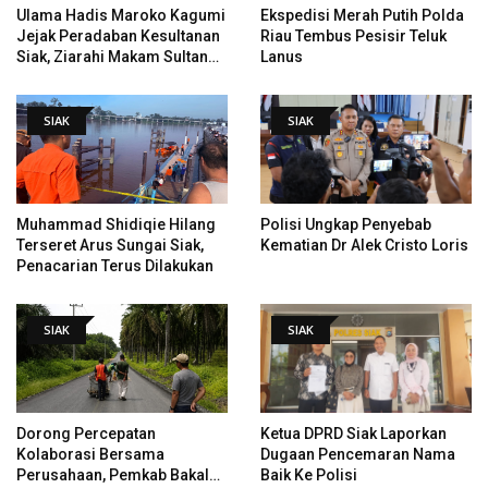
Ulama Hadis Maroko Kagumi
Ekspedisi Merah Putih Polda
Jejak Peradaban Kesultanan
Riau Tembus Pesisir Teluk
Siak, Ziarahi Makam Sultan
Lanus
Hingga Pendiri Pekanbaru
SIAK
SIAK
Muhammad Shidiqie Hilang
Polisi Ungkap Penyebab
Terseret Arus Sungai Siak,
Kematian Dr Alek Cristo Loris
Penacarian Terus Dilakukan
SIAK
SIAK
Dorong Percepatan
Ketua DPRD Siak Laporkan
Kolaborasi Bersama
Dugaan Pencemaran Nama
Perusahaan, Pemkab Bakal
Baik Ke Polisi