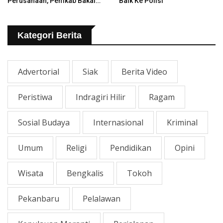
Perusahaan, Pemkab Bakal
Baik Ke Polisi
Tangani Jalan KITB - Sungai
Rawa Yang Rusak
Kategori Berita
Advertorial
Siak
Berita Video
Peristiwa
Indragiri Hilir
Ragam
Sosial Budaya
Internasional
Kriminal
Umum
Religi
Pendidikan
Opini
Wisata
Bengkalis
Tokoh
Pekanbaru
Pelalawan