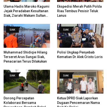
Ulama Hadis Maroko Kagumi
Ekspedisi Merah Putih Polda
Jejak Peradaban Kesultanan
Riau Tembus Pesisir Teluk
Siak, Ziarahi Makam Sultan
Lanus
Hingga Pendiri Pekanbaru
SIAK
SIAK
Muhammad Shidiqie Hilang
Polisi Ungkap Penyebab
Terseret Arus Sungai Siak,
Kematian Dr Alek Cristo Loris
Penacarian Terus Dilakukan
SIAK
SIAK
Dorong Percepatan
Ketua DPRD Siak Laporkan
Kolaborasi Bersama
Dugaan Pencemaran Nama