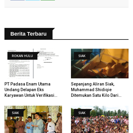
Berita Terbaru
ROKAN HULU
SIAK
PT Padasa Enam Utama
Sepanjang Aliran Siak,
Undang Delapan Eks
Muhammad Shidiqie
Karyawan Untuk Verifikasi
Ditemukan Satu Kilo Dari
Data Tindak Lanjut Putusan
Tempat Pertama Tenggelam
PHI
SIAK
SIAK