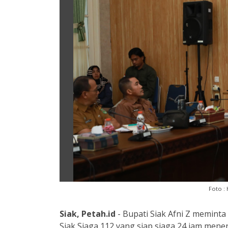
Foto :
Siak, Petah.id
- Bupati Siak Afni Z memint
Siak Siaga 112 yang siap siaga 24 jam men