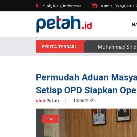
Siak, Riau, Indonesia
Kamis, 06 Agustus 
N
Muhammad Shidiqi
Permudah Aduan Masyara
Setiap OPD Siapkan Ope
oleh
Petah
10/06/2025
SIAK