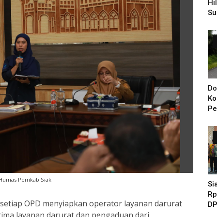
Hi
Su
Pe
Di
Do
Ko
Pe
Ba
KI
Ya
 Humas Pemkab Siak
Si
Rp
a setiap OPD menyiapkan operator layanan darurat
DP
erima layanan darurat dan pengaduan dari
Pe