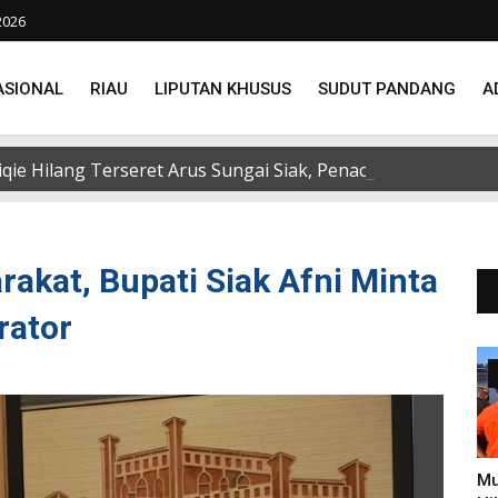
2026
ASIONAL
RIAU
LIPUTAN KHUSUS
SUDUT PANDANG
A
e Hilang Terseret Arus Sungai Siak, Penacarian Terus Di
kat, Bupati Siak Afni Minta
rator
Mu