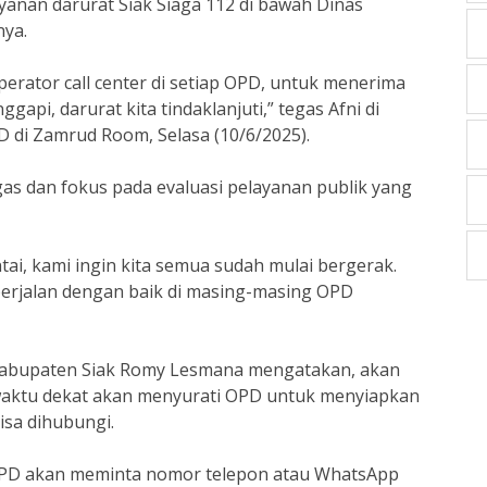
yanan darurat Siak Siaga 112 di bawah Dinas
nya.
perator call center di setiap OPD, untuk menerima
gapi, darurat kita tindaklanjuti,” tegas Afni di
 di Zamrud Room, Selasa (10/6/2025).
p gas dan fokus pada evaluasi pelayanan publik yang
ntai, kami ingin kita semua sudah mulai bergerak.
berjalan dengan baik di masing-masing OPD
 Kabupaten Siak Romy Lesmana mengatakan, akan
 waktu dekat akan menyurati OPD untuk menyiapkan
isa dihubungi.
OPD akan meminta nomor telepon atau WhatsApp