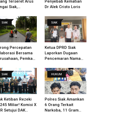
lang Terseret Arus
Penyebab Kematian
ngai Siak,
Dr Alek Cristo Loris
nacarian Terus
lakukan
SIAK
SIAK
rong Percepatan
Ketua DPRD Siak
laborasi Bersama
Laporkan Dugaan
rusahaan, Pemkab
Pencemaran Nama
kal Tangani Jalan
Baik Ke Polisi
TB - Sungai Rawa
SIAK
HUKUM
ng Rusak
ak Ketiban Rezeki
Polres Siak Amankan
245 Miliar! Komisi X
6 Orang Terkait
R Setujui DAK
Narkoba, 11 Gram
ndidikan Dan
Sabu Disita