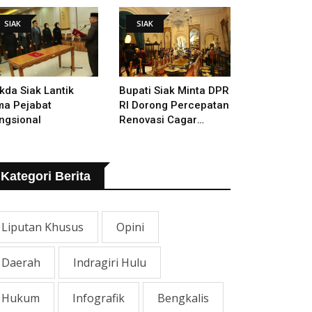
mugaran Istana
SIAK
SIAK
kda Siak Lantik
Bupati Siak Minta DPR
ma Pejabat
RI Dorong Percepatan
ngsional
Renovasi Cagar
Budaya Istana Siak
Kategori Berita
Liputan Khusus
Opini
Daerah
Indragiri Hulu
Hukum
Infografik
Bengkalis