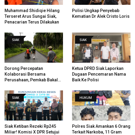
Muhammad Shidiqie Hilang
Polisi Ungkap Penyebab
Terseret Arus Sungai Siak,
Kematian Dr Alek Cristo Loris
Penacarian Terus Dilakukan
SIAK
SIAK
Dorong Percepatan
Ketua DPRD Siak Laporkan
Kolaborasi Bersama
Dugaan Pencemaran Nama
Perusahaan, Pemkab Bakal
Baik Ke Polisi
Tangani Jalan KITB - Sungai
Rawa Yang Rusak
SIAK
HUKUM
Siak Ketiban Rezeki Rp245
Polres Siak Amankan 6 Orang
Miliar! Komisi X DPR Setujui
Terkait Narkoba, 11 Gram