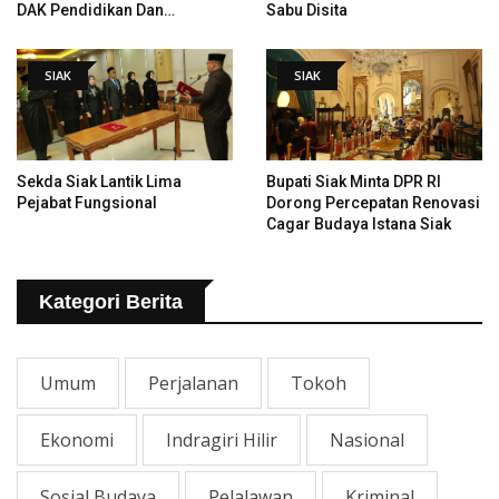
DAK Pendidikan Dan
Sabu Disita
Pemugaran Istana
SIAK
SIAK
Sekda Siak Lantik Lima
Bupati Siak Minta DPR RI
Pejabat Fungsional
Dorong Percepatan Renovasi
Cagar Budaya Istana Siak
Kategori Berita
Umum
Perjalanan
Tokoh
Ekonomi
Indragiri Hilir
Nasional
Sosial Budaya
Pelalawan
Kriminal