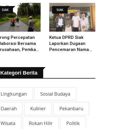
lakukan
SIAK
SIAK
rong Percepatan
Ketua DPRD Siak
laborasi Bersama
Laporkan Dugaan
rusahaan, Pemkab
Pencemaran Nama
kal Tangani Jalan
Baik Ke Polisi
TB - Sungai Rawa
ng Rusak
Kategori Berita
Lingkungan
Sosial Budaya
Daerah
Kuliner
Pekanbaru
Wisata
Rokan Hilir
Politik