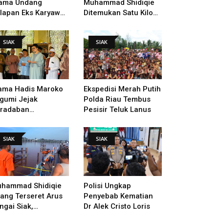
ama Undang
Muhammad Shidiqie
lapan Eks Karyawan
Ditemukan Satu Kilo
tuk Verifikasi Data
Dari Tempat Pertama
ndak Lanjut Putusan
Tenggelam
SIAK
SIAK
I
ama Hadis Maroko
Ekspedisi Merah Putih
gumi Jejak
Polda Riau Tembus
radaban
Pesisir Teluk Lanus
sultanan Siak,
arahi Makam Sultan
SIAK
SIAK
ngga Pendiri
kanbaru
hammad Shidiqie
Polisi Ungkap
lang Terseret Arus
Penyebab Kematian
ngai Siak,
Dr Alek Cristo Loris
nacarian Terus