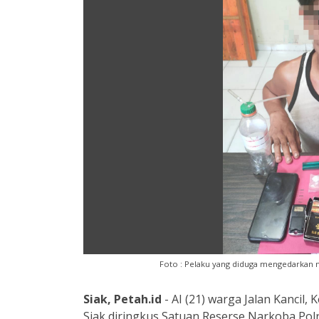
Foto : Pelaku yang diduga mengedarkan na
Siak, Petah.id
- AI (21) warga Jalan Kancil
Siak diringkus Satuan Reserse Narkoba Polr