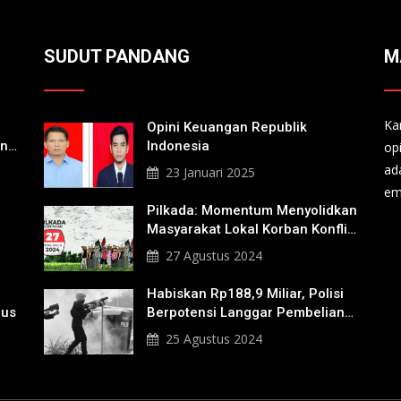
SUDUT PANDANG
M
Ka
Opini Keuangan Republik
an
Indonesia
op
a
ad
23 Januari 2025
em
Pilkada: Momentum Menyolidkan
Masyarakat Lokal Korban Konflik
Agraria
27 Agustus 2024
Habiskan Rp188,9 Miliar, Polisi
nus
Berpotensi Langgar Pembelian
Gas Air Mata
25 Agustus 2024