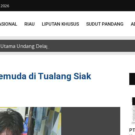
 2026
ASIONAL
RIAU
LIPUTAN KHUSUS
SUDUT PANDANG
A
Utama Undang Delapan Eks Karyawan untuk Verifikasi Data
emuda di Tualang Siak
PT