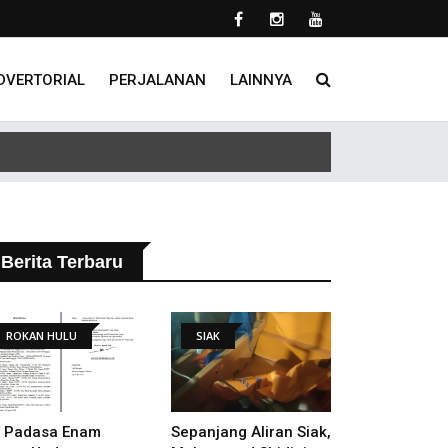
DVERTORIAL
PERJALANAN
LAINNYA
 Tindak Lanjut Putusan PHI
Berita Terbaru
ROKAN HULU
SIAK
 Padasa Enam
Sepanjang Aliran Siak,