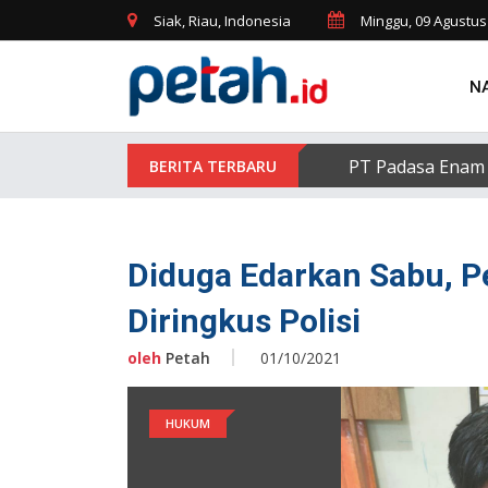
Siak, Riau, Indonesia
Minggu, 09 Agustus
N
PT Padasa Enam 
Diduga Edarkan Sabu, P
Diringkus Polisi
oleh
Petah
01/10/2021
HUKUM