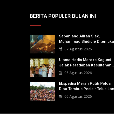
BERITA POPULER BULAN INI
Sepanjang Aliran Siak,
Muhammad Shidiqie Ditemuk
Satu Kilo Dari Tempat Pertam
07 Agustus 2026
Tenggelam
Ulama Hadis Maroko Kagumi
Jejak Peradaban Kesultanan
Siak, Ziarahi Makam Sultan
06 Agustus 2026
Hingga Pendiri Pekanbaru
Ekspedisi Merah Putih Polda
Riau Tembus Pesisir Teluk La
06 Agustus 2026