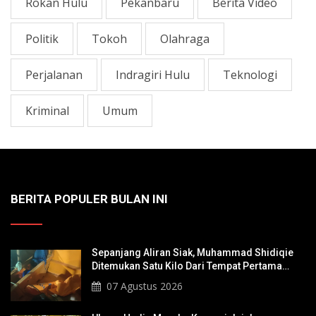
Rokan Hulu
Pekanbaru
Berita Video
Politik
Tokoh
Olahraga
Perjalanan
Indragiri Hulu
Teknologi
Kriminal
Umum
BERITA POPULER BULAN INI
Sepanjang Aliran Siak, Muhammad Shidiqie
Ditemukan Satu Kilo Dari Tempat Pertama
Tenggelam
07 Agustus 2026