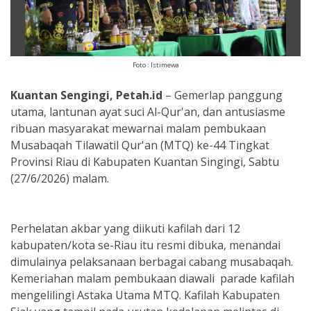
Foto : Istimewa
Kuantan Sengingi, Petah.id
– Gemerlap panggung
utama, lantunan ayat suci Al-Qur'an, dan antusiasme
ribuan masyarakat mewarnai malam pembukaan
Musabaqah Tilawatil Qur'an (MTQ) ke-44 Tingkat
Provinsi Riau di Kabupaten Kuantan Singingi, Sabtu
(27/6/2026) malam.
Perhelatan akbar yang diikuti kafilah dari 12
kabupaten/kota se-Riau itu resmi dibuka, menandai
dimulainya pelaksanaan berbagai cabang musabaqah.
Kemeriahan malam pembukaan diawali parade kafilah
mengelilingi Astaka Utama MTQ. Kafilah Kabupaten