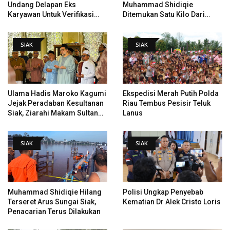
Undang Delapan Eks
Muhammad Shidiqie
Karyawan Untuk Verifikasi
Ditemukan Satu Kilo Dari
Data Tindak Lanjut Putusan
Tempat Pertama Tenggelam
PHI
SIAK
SIAK
Ulama Hadis Maroko Kagumi
Ekspedisi Merah Putih Polda
Jejak Peradaban Kesultanan
Riau Tembus Pesisir Teluk
Siak, Ziarahi Makam Sultan
Lanus
Hingga Pendiri Pekanbaru
SIAK
SIAK
Muhammad Shidiqie Hilang
Polisi Ungkap Penyebab
Terseret Arus Sungai Siak,
Kematian Dr Alek Cristo Loris
Penacarian Terus Dilakukan