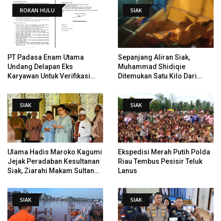
ROKAN HULU
SIAK
PT Padasa Enam Utama
Sepanjang Aliran Siak,
Undang Delapan Eks
Muhammad Shidiqie
Karyawan Untuk Verifikasi
Ditemukan Satu Kilo Dari
Data Tindak Lanjut Putusan
Tempat Pertama Tenggelam
PHI
SIAK
SIAK
Ulama Hadis Maroko Kagumi
Ekspedisi Merah Putih Polda
Jejak Peradaban Kesultanan
Riau Tembus Pesisir Teluk
Siak, Ziarahi Makam Sultan
Lanus
Hingga Pendiri Pekanbaru
SIAK
SIAK