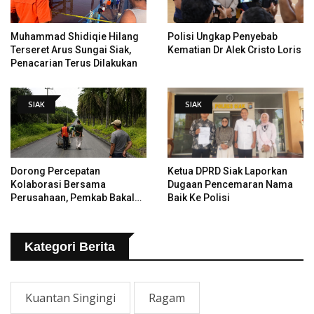
Muhammad Shidiqie Hilang
Polisi Ungkap Penyebab
Terseret Arus Sungai Siak,
Kematian Dr Alek Cristo Loris
Penacarian Terus Dilakukan
SIAK
SIAK
Dorong Percepatan
Ketua DPRD Siak Laporkan
Kolaborasi Bersama
Dugaan Pencemaran Nama
Perusahaan, Pemkab Bakal
Baik Ke Polisi
Tangani Jalan KITB - Sungai
Rawa Yang Rusak
Kategori Berita
Kuantan Singingi
Ragam