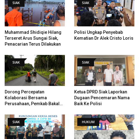
SIAK
SIAK
Muhammad Shidiqie Hilang
Polisi Ungkap Penyebab
Terseret Arus Sungai Siak,
Kematian Dr Alek Cristo Loris
Penacarian Terus Dilakukan
SIAK
SIAK
Dorong Percepatan
Ketua DPRD Siak Laporkan
Kolaborasi Bersama
Dugaan Pencemaran Nama
Perusahaan, Pemkab Bakal
Baik Ke Polisi
Tangani Jalan KITB - Sungai
Rawa Yang Rusak
SIAK
HUKUM