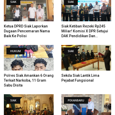
SIAK
SIAK
Ketua DPRD Siak Laporkan
Siak Ketiban Rezeki Rp245
Dugaan Pencemaran Nama
Miliar! Komisi X DPR Setujui
Baik Ke Polisi
DAK Pendidikan Dan
Pemugaran Istana
HUKUM
SIAK
Polres Siak Amankan 6 Orang
Sekda Siak Lantik Lima
Terkait Narkoba, 11 Gram
Pejabat Fungsional
Sabu Disita
SIAK
PEKANBARU