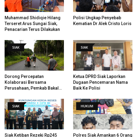
Muhammad Shidiqie Hilang
Polisi Ungkap Penyebab
Terseret Arus Sungai Siak,
Kematian Dr Alek Cristo Loris
Penacarian Terus Dilakukan
SIAK
SIAK
Dorong Percepatan
Ketua DPRD Siak Laporkan
Kolaborasi Bersama
Dugaan Pencemaran Nama
Perusahaan, Pemkab Bakal
Baik Ke Polisi
Tangani Jalan KITB - Sungai
Rawa Yang Rusak
SIAK
HUKUM
Siak Ketiban Rezeki Rp245
Polres Siak Amankan 6 Orang