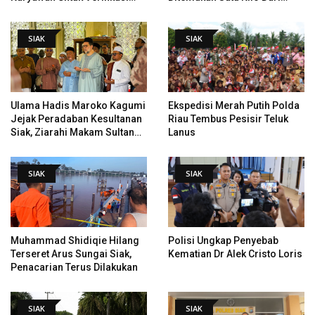
Data Tindak Lanjut Putusan
Tempat Pertama Tenggelam
PHI
SIAK
SIAK
Ulama Hadis Maroko Kagumi
Ekspedisi Merah Putih Polda
Jejak Peradaban Kesultanan
Riau Tembus Pesisir Teluk
Siak, Ziarahi Makam Sultan
Lanus
Hingga Pendiri Pekanbaru
SIAK
SIAK
Muhammad Shidiqie Hilang
Polisi Ungkap Penyebab
Terseret Arus Sungai Siak,
Kematian Dr Alek Cristo Loris
Penacarian Terus Dilakukan
SIAK
SIAK