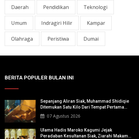
Daerah
Pendidikan
Teknologi
Umum
Indragiri Hilir
Kampar
Olahraga
Peristiwa
Dumai
BERITA POPULER BULAN INI
Sepanjang Aliran Siak, Muhammad Shidiqie
Ditemukan Satu Kilo Dari Tempat Pertama
Tenggelam
07 Agustus 2026
Ulama Hadis Maroko Kagumi Jejak
Peradaban Kesultanan Siak, Ziarahi Makam