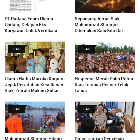
PT Padasa Enam Utama
Sepanjang Aliran Siak,
Undang Delapan Eks
Muhammad Shidiqie
Karyawan Untuk Verifikasi
Ditemukan Satu Kilo Dari
Data Tindak Lanjut Putusan
Tempat Pertama Tenggelam
PHI
SIAK
SIAK
Ulama Hadis Maroko Kagumi
Ekspedisi Merah Putih Polda
Jejak Peradaban Kesultanan
Riau Tembus Pesisir Teluk
Siak, Ziarahi Makam Sultan
Lanus
Hingga Pendiri Pekanbaru
SIAK
SIAK
Muhammad Shidiqie Hilang
Polisi Ungkap Penyebab