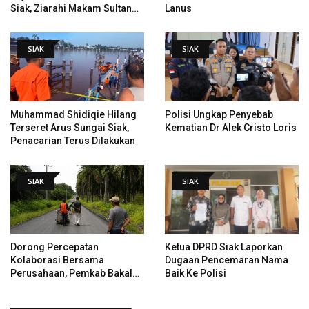
Siak, Ziarahi Makam Sultan
Lanus
Hingga Pendiri Pekanbaru
SIAK
SIAK
Muhammad Shidiqie Hilang
Polisi Ungkap Penyebab
Terseret Arus Sungai Siak,
Kematian Dr Alek Cristo Loris
Penacarian Terus Dilakukan
SIAK
SIAK
Dorong Percepatan
Ketua DPRD Siak Laporkan
Kolaborasi Bersama
Dugaan Pencemaran Nama
Perusahaan, Pemkab Bakal
Baik Ke Polisi
Tangani Jalan KITB - Sungai
Rawa Yang Rusak