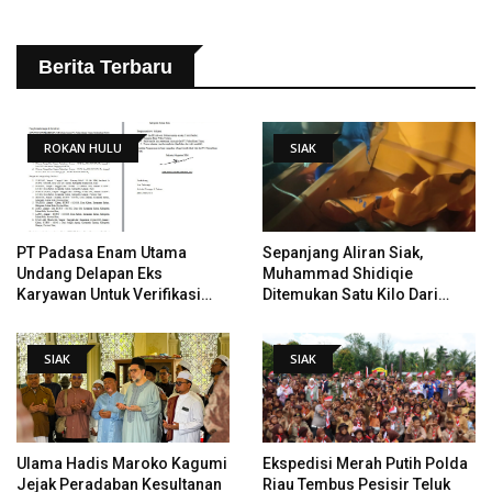
Berita Terbaru
ROKAN HULU
SIAK
PT Padasa Enam Utama
Sepanjang Aliran Siak,
Undang Delapan Eks
Muhammad Shidiqie
Karyawan Untuk Verifikasi
Ditemukan Satu Kilo Dari
Data Tindak Lanjut Putusan
Tempat Pertama Tenggelam
PHI
SIAK
SIAK
Ulama Hadis Maroko Kagumi
Ekspedisi Merah Putih Polda
Jejak Peradaban Kesultanan
Riau Tembus Pesisir Teluk