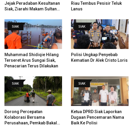
Jejak Peradaban Kesultanan
Riau Tembus Pesisir Teluk
Siak, Ziarahi Makam Sultan
Lanus
Hingga Pendiri Pekanbaru
SIAK
SIAK
Muhammad Shidiqie Hilang
Polisi Ungkap Penyebab
Terseret Arus Sungai Siak,
Kematian Dr Alek Cristo Loris
Penacarian Terus Dilakukan
SIAK
SIAK
Dorong Percepatan
Ketua DPRD Siak Laporkan
Kolaborasi Bersama
Dugaan Pencemaran Nama
Perusahaan, Pemkab Bakal
Baik Ke Polisi
Tangani Jalan KITB - Sungai