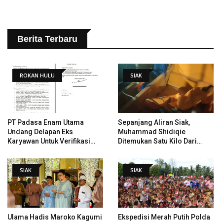
Berita Terbaru
ROKAN HULU
SIAK
PT Padasa Enam Utama
Sepanjang Aliran Siak,
Undang Delapan Eks
Muhammad Shidiqie
Karyawan Untuk Verifikasi
Ditemukan Satu Kilo Dari
Data Tindak Lanjut Putusan
Tempat Pertama Tenggelam
PHI
SIAK
SIAK
Ulama Hadis Maroko Kagumi
Ekspedisi Merah Putih Polda