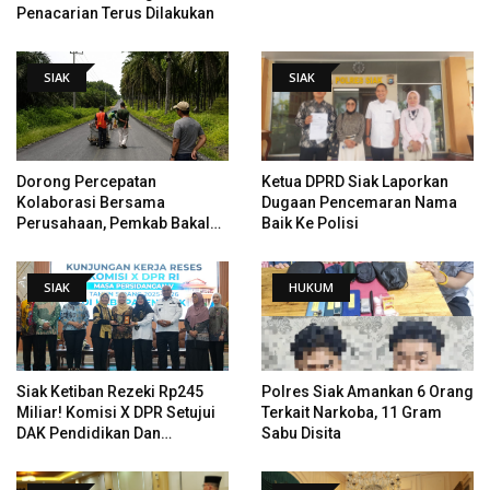
Penacarian Terus Dilakukan
SIAK
SIAK
Dorong Percepatan
Ketua DPRD Siak Laporkan
Kolaborasi Bersama
Dugaan Pencemaran Nama
Perusahaan, Pemkab Bakal
Baik Ke Polisi
Tangani Jalan KITB - Sungai
Rawa Yang Rusak
SIAK
HUKUM
Siak Ketiban Rezeki Rp245
Polres Siak Amankan 6 Orang
Miliar! Komisi X DPR Setujui
Terkait Narkoba, 11 Gram
DAK Pendidikan Dan
Sabu Disita
Pemugaran Istana