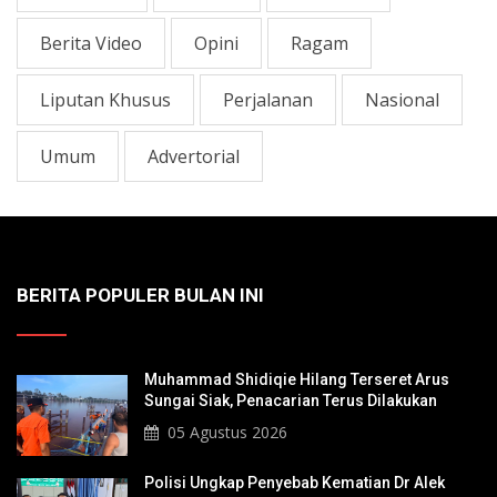
Berita Video
Opini
Ragam
Liputan Khusus
Perjalanan
Nasional
Umum
Advertorial
BERITA POPULER BULAN INI
Muhammad Shidiqie Hilang Terseret Arus
Sungai Siak, Penacarian Terus Dilakukan
05 Agustus 2026
Polisi Ungkap Penyebab Kematian Dr Alek