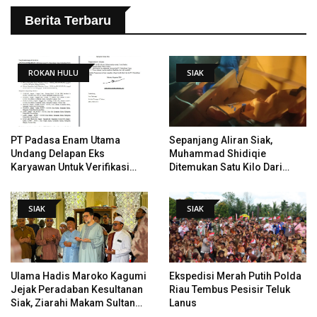
Berita Terbaru
ROKAN HULU
SIAK
PT Padasa Enam Utama
Sepanjang Aliran Siak,
Undang Delapan Eks
Muhammad Shidiqie
Karyawan Untuk Verifikasi
Ditemukan Satu Kilo Dari
Data Tindak Lanjut Putusan
Tempat Pertama Tenggelam
PHI
SIAK
SIAK
Ulama Hadis Maroko Kagumi
Ekspedisi Merah Putih Polda
Jejak Peradaban Kesultanan
Riau Tembus Pesisir Teluk
Siak, Ziarahi Makam Sultan
Lanus
Hingga Pendiri Pekanbaru