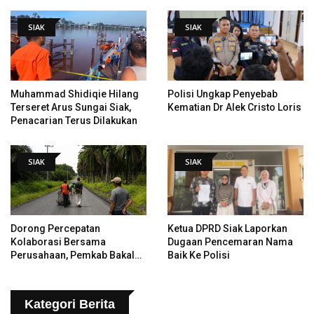
SIAK
SIAK
Muhammad Shidiqie Hilang
Polisi Ungkap Penyebab
Terseret Arus Sungai Siak,
Kematian Dr Alek Cristo Loris
Penacarian Terus Dilakukan
SIAK
SIAK
Dorong Percepatan
Ketua DPRD Siak Laporkan
Kolaborasi Bersama
Dugaan Pencemaran Nama
Perusahaan, Pemkab Bakal
Baik Ke Polisi
Tangani Jalan KITB - Sungai
Rawa Yang Rusak
Kategori Berita