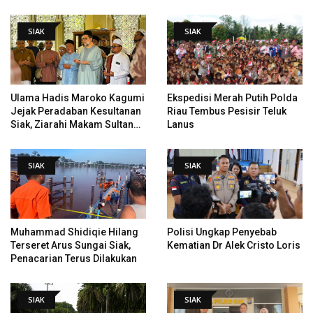
Data Tindak Lanjut Putusan
Tempat Pertama Tenggelam
PHI
SIAK
SIAK
Ulama Hadis Maroko Kagumi
Ekspedisi Merah Putih Polda
Jejak Peradaban Kesultanan
Riau Tembus Pesisir Teluk
Siak, Ziarahi Makam Sultan
Lanus
Hingga Pendiri Pekanbaru
SIAK
SIAK
Muhammad Shidiqie Hilang
Polisi Ungkap Penyebab
Terseret Arus Sungai Siak,
Kematian Dr Alek Cristo Loris
Penacarian Terus Dilakukan
SIAK
SIAK