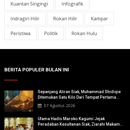
Kuantan Singingi
Infografik
Indragiri Hilir
Rokan Hilir
Kampar
Peristiwa
Politik
Rokan Hulu
BERITA POPULER BULAN INI
Sepanjang Aliran Siak, Muhammad Shidiqie
Ditemukan Satu Kilo Dari Tempat Pertama
Tenggelam
07 Agustus 2026
Ulama Hadis Maroko Kagumi Jejak
Peradaban Kesultanan Siak, Ziarahi Makam
Sultan Hingga Pendiri Pekanbaru