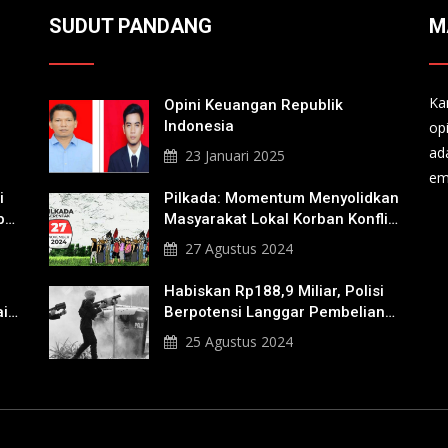
SUDUT PANDANG
M
Ka
Opini Keuangan Republik
Indonesia
op
ad
23 Januari 2025
em
i
Pilkada: Momentum Menyolidkan
b
Masyarakat Lokal Korban Konflik
Agraria
27 Agustus 2024
Habiskan Rp188,9 Miliar, Polisi
ik
Berpotensi Langgar Pembelian
Gas Air Mata
25 Agustus 2024