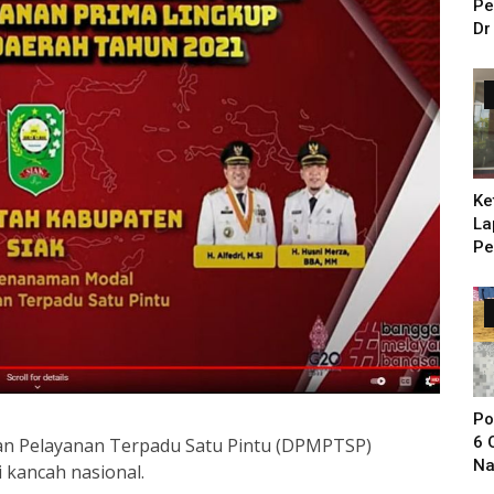
Pe
Dr
Ke
La
Pe
Ba
Po
6 
an Pelayanan Terpadu Satu Pintu (DPMPTSP)
Na
kancah nasional.
Sa