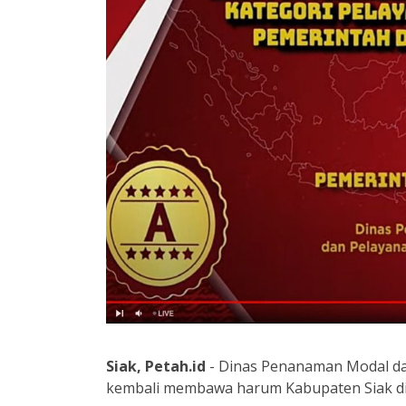
Siak, Petah.id
- Dinas Penanaman Modal d
kembali membawa harum Kabupaten Siak di 