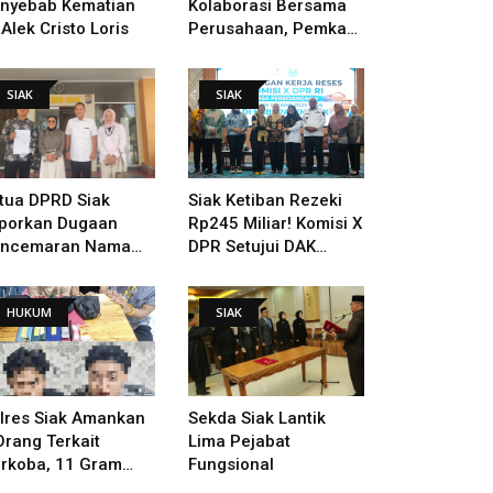
nyebab Kematian
Kolaborasi Bersama
 Alek Cristo Loris
Perusahaan, Pemkab
Bakal Tangani Jalan
KITB - Sungai Rawa
SIAK
SIAK
Yang Rusak
tua DPRD Siak
Siak Ketiban Rezeki
porkan Dugaan
Rp245 Miliar! Komisi X
ncemaran Nama
DPR Setujui DAK
ik Ke Polisi
Pendidikan Dan
Pemugaran Istana
HUKUM
SIAK
lres Siak Amankan
Sekda Siak Lantik
Orang Terkait
Lima Pejabat
rkoba, 11 Gram
Fungsional
bu Disita