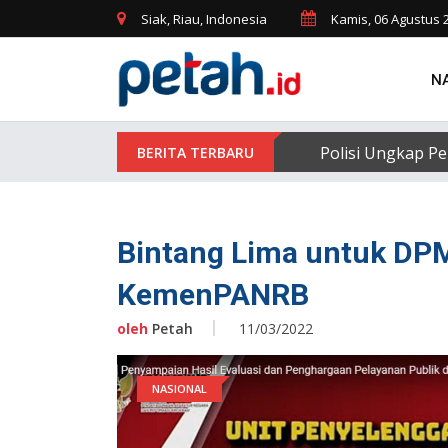
Siak, Riau, Indonesia
Kamis, 06 Agustus 
N
Polisi Ungkap Pe
Bintang Lima untuk DPM
KemenPANRB
oleh
Petah
11/03/2022
NASIONAL