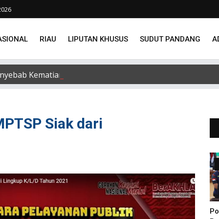
2026
ASIONAL
RIAU
LIPUTAN KHUSUS
SUDUT PANDANG
A
nyebab Kematian dr Alek Cristo Loris
PTSP Siak dari
Po