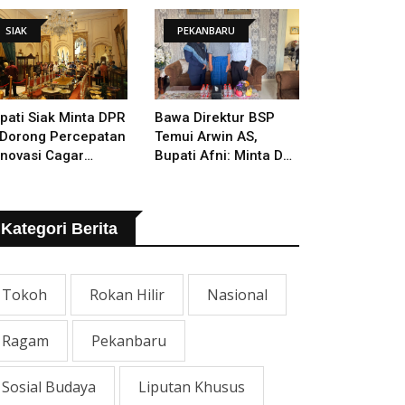
SIAK
PEKANBARU
pati Siak Minta DPR
Bawa Direktur BSP
 Dorong Percepatan
Temui Arwin AS,
novasi Cagar
Bupati Afni: Minta Doa
daya Istana Siak
Orang Tua Yang
Berjasa
Kategori Berita
Tokoh
Rokan Hilir
Nasional
Ragam
Pekanbaru
Sosial Budaya
Liputan Khusus