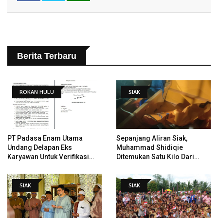
Berita Terbaru
ROKAN HULU
SIAK
PT Padasa Enam Utama
Sepanjang Aliran Siak,
Undang Delapan Eks
Muhammad Shidiqie
Karyawan Untuk Verifikasi
Ditemukan Satu Kilo Dari
Data Tindak Lanjut Putusan
Tempat Pertama Tenggelam
PHI
SIAK
SIAK