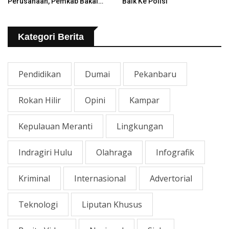
Perusahaan, Pemkab Bakal
Baik Ke Polisi
Tangani Jalan KITB - Sungai
Rawa Yang Rusak
Kategori Berita
Pendidikan
Dumai
Pekanbaru
Rokan Hilir
Opini
Kampar
Kepulauan Meranti
Lingkungan
Indragiri Hulu
Olahraga
Infografik
Kriminal
Internasional
Advertorial
Teknologi
Liputan Khusus