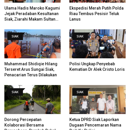
Ulama Hadis Maroko Kagumi
Ekspedisi Merah Putih Polda
Jejak Peradaban Kesultanan
Riau Tembus Pesisir Teluk
Siak, Ziarahi Makam Sultan
Lanus
Hingga Pendiri Pekanbaru
SIAK
SIAK
Muhammad Shidiqie Hilang
Polisi Ungkap Penyebab
Terseret Arus Sungai Siak,
Kematian Dr Alek Cristo Loris
Penacarian Terus Dilakukan
SIAK
SIAK
Dorong Percepatan
Ketua DPRD Siak Laporkan
Kolaborasi Bersama
Dugaan Pencemaran Nama