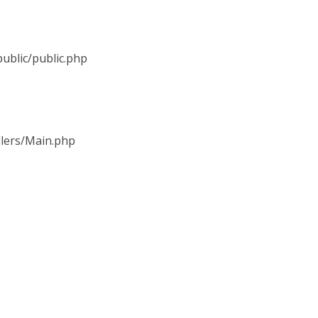
ublic/public.php
llers/Main.php