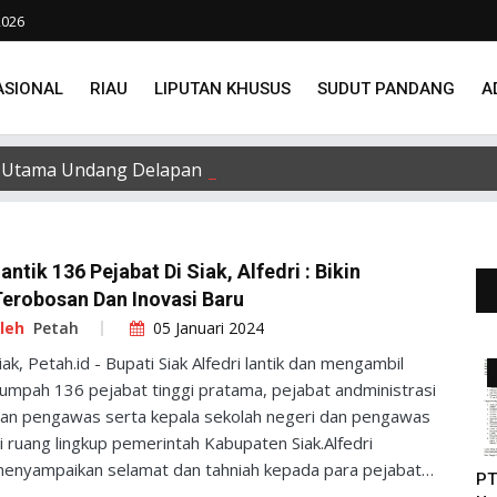
2026
ASIONAL
RIAU
LIPUTAN KHUSUS
SUDUT PANDANG
A
Utama Undang Delapan Eks Karyawan untuk Verifikasi Data
antik 136 Pejabat Di Siak, Alfedri : Bikin
erobosan Dan Inovasi Baru
leh
Petah
05 Januari 2024
iak, Petah.id - Bupati Siak Alfedri lantik dan mengambil
umpah 136 pejabat tinggi pratama, pejabat andministrasi
an pengawas serta kepala sekolah negeri dan pengawas
i ruang lingkup pemerintah Kabupaten Siak.Alfedri
enyampaikan selamat dan tahniah kepada para pejabat
PT
ang telah dilantik dan dikukuhkan diantaranya 3 orang