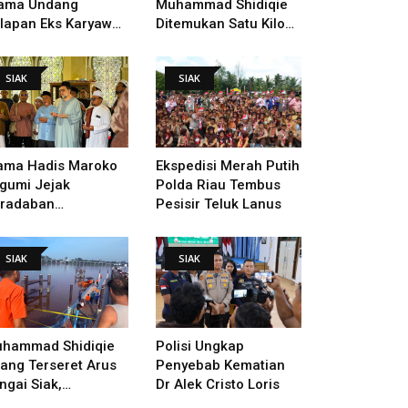
ama Undang
Muhammad Shidiqie
lapan Eks Karyawan
Ditemukan Satu Kilo
tuk Verifikasi Data
Dari Tempat Pertama
ndak Lanjut Putusan
Tenggelam
SIAK
SIAK
I
ama Hadis Maroko
Ekspedisi Merah Putih
gumi Jejak
Polda Riau Tembus
radaban
Pesisir Teluk Lanus
sultanan Siak,
arahi Makam Sultan
SIAK
SIAK
ngga Pendiri
kanbaru
hammad Shidiqie
Polisi Ungkap
lang Terseret Arus
Penyebab Kematian
ngai Siak,
Dr Alek Cristo Loris
nacarian Terus