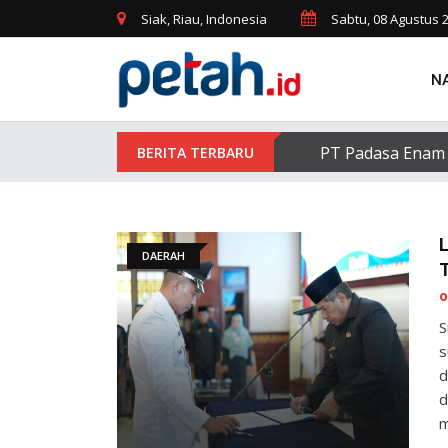
Siak, Riau, Indonesia
Sabtu, 08 Agustus 
N
PT Padasa Enam 
L
DAERAH
T
o
S
s
d
d
m
y