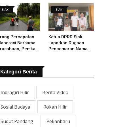
lakukan
SIAK
SIAK
rong Percepatan
Ketua DPRD Siak
laborasi Bersama
Laporkan Dugaan
rusahaan, Pemkab
Pencemaran Nama
kal Tangani Jalan
Baik Ke Polisi
TB - Sungai Rawa
ng Rusak
Kategori Berita
Indragiri Hilir
Berita Video
Sosial Budaya
Rokan Hilir
Sudut Pandang
Pekanbaru