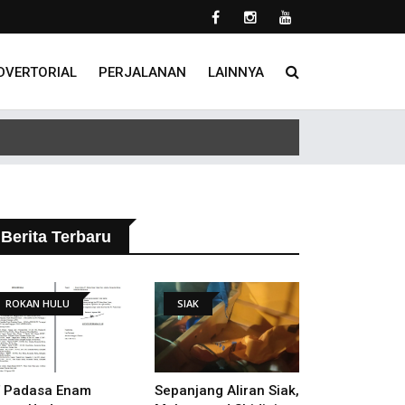
DVERTORIAL
PERJALANAN
LAINNYA
 Tindak Lanjut Putusan PHI
Berita Terbaru
ROKAN HULU
SIAK
 Padasa Enam
Sepanjang Aliran Siak,