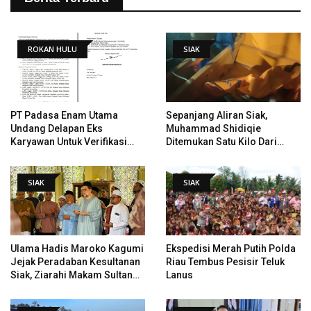
ROKAN HULU
SIAK
PT Padasa Enam Utama
Sepanjang Aliran Siak,
Undang Delapan Eks
Muhammad Shidiqie
Karyawan Untuk Verifikasi
Ditemukan Satu Kilo Dari
Data Tindak Lanjut Putusan
Tempat Pertama Tenggelam
PHI
SIAK
SIAK
Ulama Hadis Maroko Kagumi
Ekspedisi Merah Putih Polda
Jejak Peradaban Kesultanan
Riau Tembus Pesisir Teluk
Siak, Ziarahi Makam Sultan
Lanus
Hingga Pendiri Pekanbaru