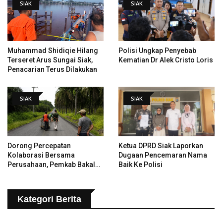
SIAK
SIAK
Muhammad Shidiqie Hilang
Polisi Ungkap Penyebab
Terseret Arus Sungai Siak,
Kematian Dr Alek Cristo Loris
Penacarian Terus Dilakukan
SIAK
SIAK
Dorong Percepatan
Ketua DPRD Siak Laporkan
Kolaborasi Bersama
Dugaan Pencemaran Nama
Perusahaan, Pemkab Bakal
Baik Ke Polisi
Tangani Jalan KITB - Sungai
Rawa Yang Rusak
Kategori Berita