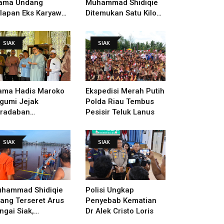
ama Undang
Muhammad Shidiqie
lapan Eks Karyawan
Ditemukan Satu Kilo
tuk Verifikasi Data
Dari Tempat Pertama
ndak Lanjut Putusan
Tenggelam
SIAK
SIAK
I
ama Hadis Maroko
Ekspedisi Merah Putih
gumi Jejak
Polda Riau Tembus
radaban
Pesisir Teluk Lanus
sultanan Siak,
arahi Makam Sultan
SIAK
SIAK
ngga Pendiri
kanbaru
hammad Shidiqie
Polisi Ungkap
lang Terseret Arus
Penyebab Kematian
ngai Siak,
Dr Alek Cristo Loris
nacarian Terus