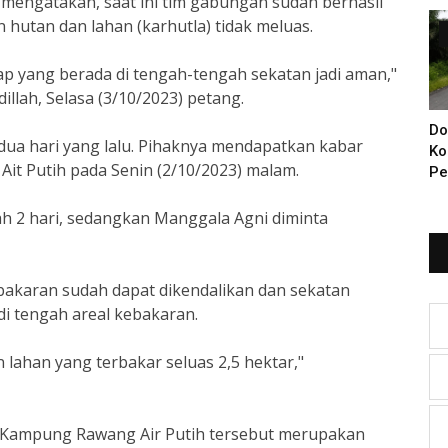
 mengatakan, saat ini tim gabungan sudah berhasil
Di
 hutan dan lahan (karhutla) tidak meluas.
ap yang berada di tengah-tengah sekatan jadi aman,"
illah, Selasa (3/10/2023) petang.
Do
 dua hari yang lalu. Pihaknya mendapatkan kabar
Ko
Ait Putih pada Senin (2/10/2023) malam.
Pe
Ba
KI
 2 hari, sedangkan Manggala Agni diminta
Ya
bakaran sudah dapat dikendalikan dan sekatan
i tengah areal kebakaran.
n lahan yang terbakar seluas 2,5 hektar,"
i Kampung Rawang Air Putih tersebut merupakan