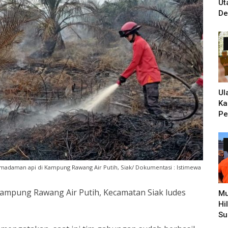
Ut
De
Un
Ti
PH
Ul
Ka
Pe
Ke
Zi
Hi
Pe
emadaman api di Kampung Rawang Air Putih, Siak/ Dokumentasi : Istimewa
 Kampung Rawang Air Putih, Kecamatan Siak ludes
Mu
Hi
Su
Pe