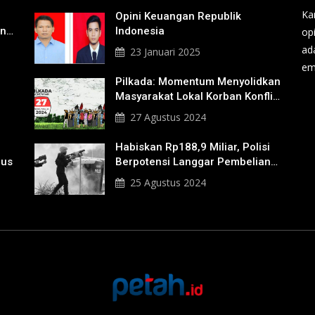
Ka
Opini Keuangan Republik
an
Indonesia
op
a
ad
23 Januari 2025
em
Pilkada: Momentum Menyolidkan
Masyarakat Lokal Korban Konflik
Agraria
27 Agustus 2024
Habiskan Rp188,9 Miliar, Polisi
nus
Berpotensi Langgar Pembelian
Gas Air Mata
25 Agustus 2024