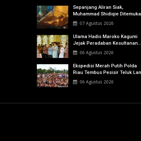
Sepanjang Aliran Siak,
Muhammad Shidiqie Ditemuk
Satu Kilo Dari Tempat Pertam
07 Agustus 2026
Tenggelam
Ulama Hadis Maroko Kagumi
Jejak Peradaban Kesultanan
Siak, Ziarahi Makam Sultan
06 Agustus 2026
Hingga Pendiri Pekanbaru
Ekspedisi Merah Putih Polda
Riau Tembus Pesisir Teluk La
06 Agustus 2026