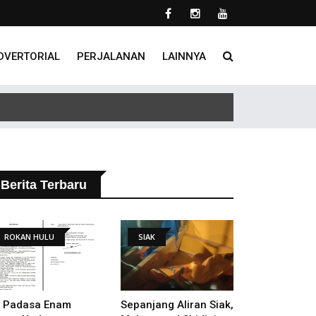
DVERTORIAL
PERJALANAN
LAINNYA
 Tindak Lanjut Putusan PHI
Berita Terbaru
ROKAN HULU
SIAK
 Padasa Enam
Sepanjang Aliran Siak,