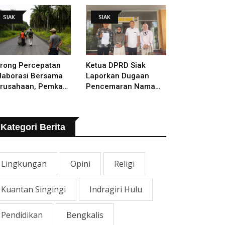
lakukan
SIAK
SIAK
rong Percepatan
Ketua DPRD Siak
laborasi Bersama
Laporkan Dugaan
rusahaan, Pemkab
Pencemaran Nama
kal Tangani Jalan
Baik Ke Polisi
TB - Sungai Rawa
ng Rusak
Kategori Berita
Lingkungan
Opini
Religi
Kuantan Singingi
Indragiri Hulu
Pendidikan
Bengkalis