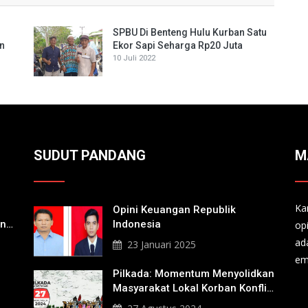
SPBU Di Benteng Hulu Kurban Satu
an
Ekor Sapi Seharga Rp20 Juta
10 Juli 2022
SUDUT PANDANG
M
Ka
Opini Keuangan Republik
an
Indonesia
op
a
ad
23 Januari 2025
em
Pilkada: Momentum Menyolidkan
Masyarakat Lokal Korban Konflik
Agraria