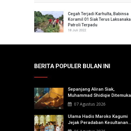
Cegah Terjadi Karhulta, Babinsa
Koramil 01 Siak Terus Laksanak
Patroli Terpadu
18 Juli 2022
BERITA POPULER BULAN INI
Sepanjang Aliran Siak,
Muhammad Shidiqie Ditemuk
Satu Kilo Dari Tempat Pertam
07 Agustus 2026
Tenggelam
Ulama Hadis Maroko Kagumi
Jejak Peradaban Kesultanan
Siak, Ziarahi Makam Sultan