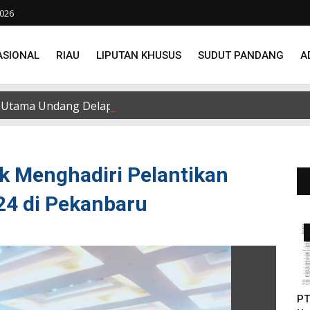
2026
ASIONAL
RIAU
LIPUTAN KHUSUS
SUDUT PANDANG
A
Utama Undang Delapan Eks Karyawan untuk Verifikasi Data
k Menghadiri Pelantikan
24 di Pekanbaru
PT