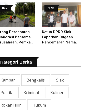
lakukan
SIAK
SIAK
rong Percepatan
Ketua DPRD Siak
laborasi Bersama
Laporkan Dugaan
rusahaan, Pemkab
Pencemaran Nama
kal Tangani Jalan
Baik Ke Polisi
TB - Sungai Rawa
ng Rusak
Kategori Berita
Kampar
Bengkalis
Siak
Politik
Kriminal
Kuliner
Rokan Hilir
Hukum