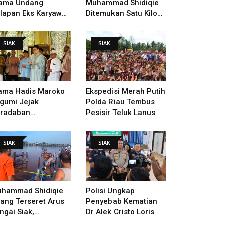
ama Undang
Muhammad Shidiqie
lapan Eks Karyawan
Ditemukan Satu Kilo
tuk Verifikasi Data
Dari Tempat Pertama
ndak Lanjut Putusan
Tenggelam
SIAK
SIAK
I
ama Hadis Maroko
Ekspedisi Merah Putih
gumi Jejak
Polda Riau Tembus
radaban
Pesisir Teluk Lanus
sultanan Siak,
arahi Makam Sultan
SIAK
SIAK
ngga Pendiri
kanbaru
hammad Shidiqie
Polisi Ungkap
lang Terseret Arus
Penyebab Kematian
ngai Siak,
Dr Alek Cristo Loris
nacarian Terus