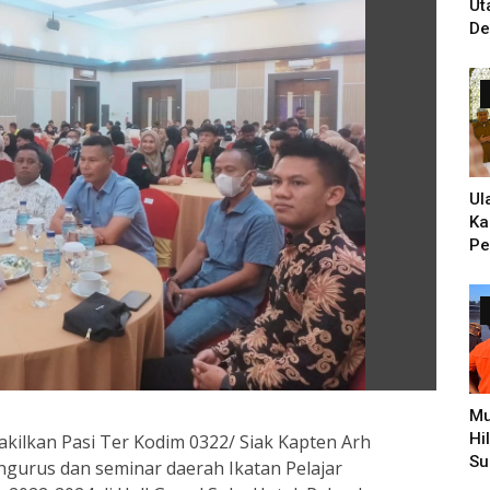
Ut
De
Un
Ti
PH
Ul
Ka
Pe
Ke
Zi
Hi
Pe
Mu
Hi
kilkan Pasi Ter Kodim 0322/ Siak Kapten Arh
Su
gurus dan seminar daerah Ikatan Pelajar
Pe