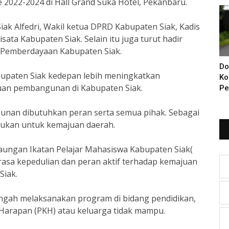
2022-2024 di Hall Grand Suka Hotel,
Pekanbaru
.
Di
iak Alfedri, Wakil ketua DPRD Kabupaten Siak, Kadis
sata Kabupaten Siak. Selain itu juga turut hadir
 Pemberdayaan Kabupaten Siak.
Do
bupaten Siak kedepan lebih meningkatkan
Ko
juan pembangunan di Kabupaten Siak.
Pe
Ba
KI
unan dibutuhkan peran serta semua pihak. Sebagai
Ya
sukan untuk kemajuan daerah.
aungan Ikatan Pelajar Mahasiswa Kabupaten Siak(
asa kepedulian dan peran aktif terhadap kemajuan
Siak.
tengah melaksanakan program di bidang pendidikan,
 Harapan (PKH) atau keluarga tidak mampu.