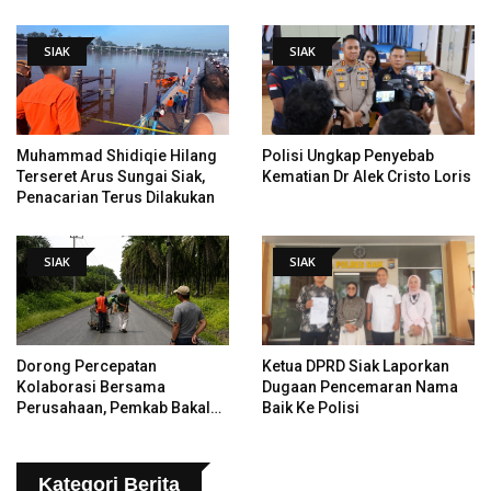
Hingga Pendiri Pekanbaru
SIAK
SIAK
Muhammad Shidiqie Hilang
Polisi Ungkap Penyebab
Terseret Arus Sungai Siak,
Kematian Dr Alek Cristo Loris
Penacarian Terus Dilakukan
SIAK
SIAK
Dorong Percepatan
Ketua DPRD Siak Laporkan
Kolaborasi Bersama
Dugaan Pencemaran Nama
Perusahaan, Pemkab Bakal
Baik Ke Polisi
Tangani Jalan KITB - Sungai
Rawa Yang Rusak
Kategori Berita