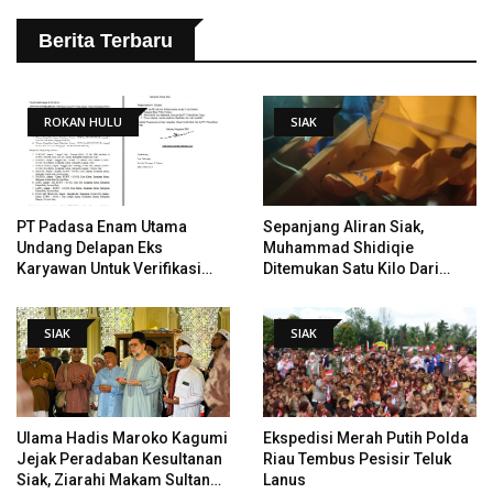
Berita Terbaru
ROKAN HULU
SIAK
PT Padasa Enam Utama
Sepanjang Aliran Siak,
Undang Delapan Eks
Muhammad Shidiqie
Karyawan Untuk Verifikasi
Ditemukan Satu Kilo Dari
Data Tindak Lanjut Putusan
Tempat Pertama Tenggelam
PHI
SIAK
SIAK
Ulama Hadis Maroko Kagumi
Ekspedisi Merah Putih Polda
Jejak Peradaban Kesultanan
Riau Tembus Pesisir Teluk
Siak, Ziarahi Makam Sultan
Lanus