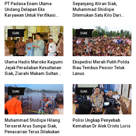
PT Padasa Enam Utama
Sepanjang Aliran Siak,
Undang Delapan Eks
Muhammad Shidiqie
Karyawan Untuk Verifikasi
Ditemukan Satu Kilo Dari
Data Tindak Lanjut Putusan
Tempat Pertama Tenggelam
PHI
SIAK
SIAK
Ulama Hadis Maroko Kagumi
Ekspedisi Merah Putih Polda
Jejak Peradaban Kesultanan
Riau Tembus Pesisir Teluk
Siak, Ziarahi Makam Sultan
Lanus
Hingga Pendiri Pekanbaru
SIAK
SIAK
Muhammad Shidiqie Hilang
Polisi Ungkap Penyebab
Terseret Arus Sungai Siak,
Kematian Dr Alek Cristo Loris
Penacarian Terus Dilakukan