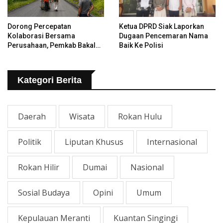
Dorong Percepatan
Ketua DPRD Siak Laporkan
Kolaborasi Bersama
Dugaan Pencemaran Nama
Perusahaan, Pemkab Bakal
Baik Ke Polisi
Tangani Jalan KITB - Sungai
Rawa Yang Rusak
Kategori Berita
Daerah
Wisata
Rokan Hulu
Politik
Liputan Khusus
Internasional
Rokan Hilir
Dumai
Nasional
Sosial Budaya
Opini
Umum
Kepulauan Meranti
Kuantan Singingi