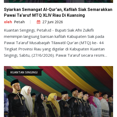
Syiarkan Semangat Al-Qur'an, Kafilah Siak Semarakkan
Pawai Ta’aruf MTQ XLIV Riau Di Kuansing
oleh
Petah
27 Juni 2026
Kuantan Sengingi, Petah.id - Bupati Siak Afni Zulkifli
memimpin langsung barisan kafilah Kabupaten Siak pada
Pawai Ta'aruf Musabaqah Tilawatil Qur'an (MTQ) ke- 44
Tingkat Provinsi Riau yang digelar di Kabupaten Kuantan
Singingi, Sabtu, (27/6/2026). Pawai Ta'aruf secara resmi
dilepas oleh Gubernur Riau yang diwakili Asisten
Pemerintahan dan Kesejahteraan Rakyat Sekretariat Daerah
KUANTAN SINGINGI
Provinsi Riau, Zulkifli Syukur. Kegiatan tersebut diikuti seluruh
kafilah dari 12 kabupaten/kota se-Provinsi Riau sebagai
rangkaian pembukaan MTQ. Bupati Siak Afni Z berjalan
bersama para peserta kafilah Siak, menunjukkan dukungan
dan semangat kepada para qari, qariah, hafiz, hafizah, serta
seluruh peserta yang akan berlaga pada ajang MTQ tingkat
provinsi tersebut.Tahun ini, MTQ XLIV Provinsi Riau