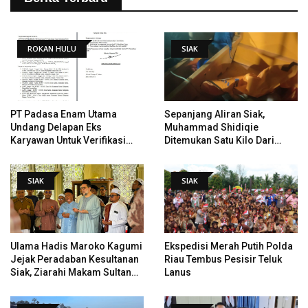
ROKAN HULU
SIAK
PT Padasa Enam Utama
Sepanjang Aliran Siak,
Undang Delapan Eks
Muhammad Shidiqie
Karyawan Untuk Verifikasi
Ditemukan Satu Kilo Dari
Data Tindak Lanjut Putusan
Tempat Pertama Tenggelam
PHI
SIAK
SIAK
Ulama Hadis Maroko Kagumi
Ekspedisi Merah Putih Polda
Jejak Peradaban Kesultanan
Riau Tembus Pesisir Teluk
Siak, Ziarahi Makam Sultan
Lanus
Hingga Pendiri Pekanbaru