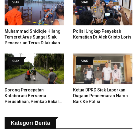
SIAK
SIAK
Muhammad Shidiqie Hilang
Polisi Ungkap Penyebab
Terseret Arus Sungai Siak,
Kematian Dr Alek Cristo Loris
Penacarian Terus Dilakukan
SIAK
SIAK
Dorong Percepatan
Ketua DPRD Siak Laporkan
Kolaborasi Bersama
Dugaan Pencemaran Nama
Perusahaan, Pemkab Bakal
Baik Ke Polisi
Tangani Jalan KITB - Sungai
Rawa Yang Rusak
Kategori Berita